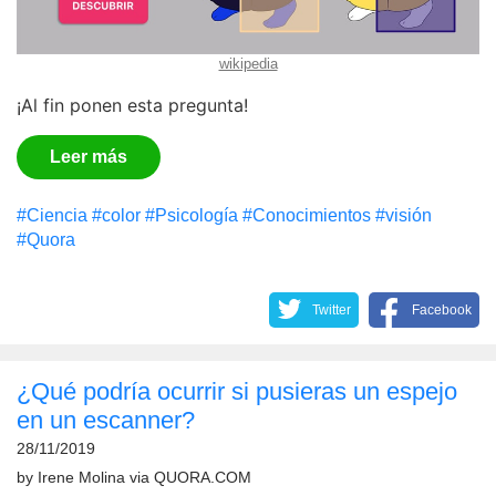
wikipedia
¡Al fin ponen esta pregunta!
Leer más
#Сiencia
#color
#Psicología
#Conocimientos
#visión
#Quora
Twitter
Facebook
¿Qué podría ocurrir si pusieras un espejo
en un escanner?
28/11/2019
by
Irene Molina
via
QUORA.COM