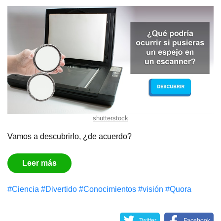
shutterstock
Vamos a descubrirlo, ¿de acuerdo?
Leer más
#Сiencia
#Divertido
#Conocimientos
#visión
#Quora
Twitter
Facebook