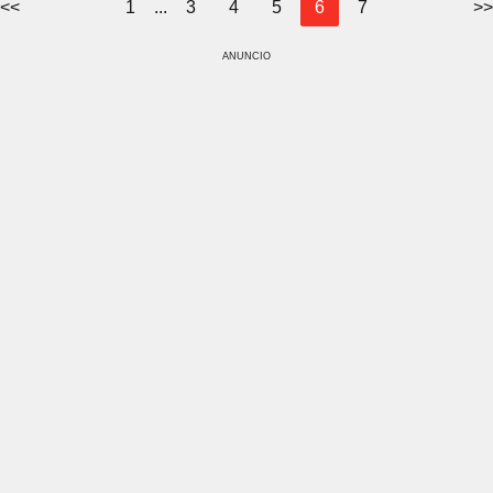
<<
1
...
3
4
5
6
7
>>
ANUNCIO