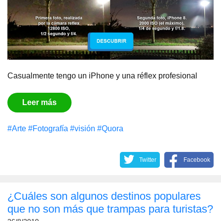
Casualmente tengo un iPhone y una réflex profesional
Leer más
#Arte
#Fotografía
#visión
#Quora
Twitter
Facebook
¿Cuáles son algunos destinos populares
que no son más que trampas para turistas?