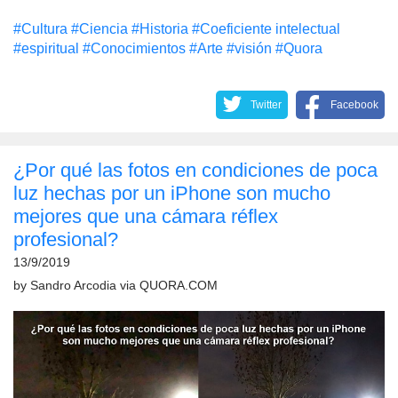
#Cultura
#Сiencia
#Historia
#Coeficiente intelectual
#espiritual
#Conocimientos
#Arte
#visión
#Quora
Twitter
Facebook
¿Por qué las fotos en condiciones de poca
luz hechas por un iPhone son mucho
mejores que una cámara réflex
profesional?
13/9/2019
by
Sandro Arcodia
via
QUORA.COM