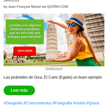
26/8/2019
by
Jean-François Martel
via
QUORA.COM
shutterstock
Las pirámides de Giza, El Cairo (Egipto) un buen ejemplo
Leer más
#Geografía
#Conocimientos
#Fotografía
#visión
#Quora