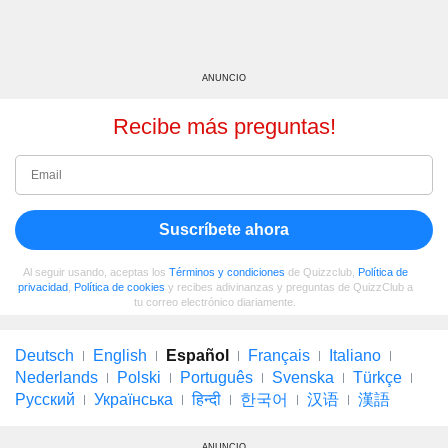
ANUNCIO
Recibe más preguntas!
Suscríbete ahora
Al seguir usando, aceptas los
Términos y condiciones
de Quizzclub,
Política de
privacidad
,
Política de cookies
y recibes adivinanzas y preguntas de QuizzClub a
tu correo electrónico diariamente.
Deutsch
English
Español
Français
Italiano
Nederlands
Polski
Português
Svenska
Türkçe
Русский
Українська
हिन्दी
한국어
汉语
漢語
ANUNCIO