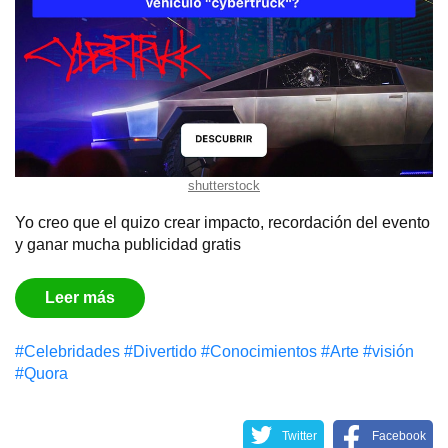
shutterstock
Yo creo que el quizo crear impacto, recordación del evento
y ganar mucha publicidad gratis
Leer más
#Celebridades
#Divertido
#Conocimientos
#Arte
#visión
#Quora
Twitter
Facebook