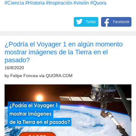
#Сiencia
#Historia
#Inspiración
#visión
#Quora
Twitter
Facebook
¿Podría el Voyager 1 en algún momento
mostrar imágenes de la Tierra en el
pasado?
16/8/2020
by
Felipe Foncea
via
QUORA.COM