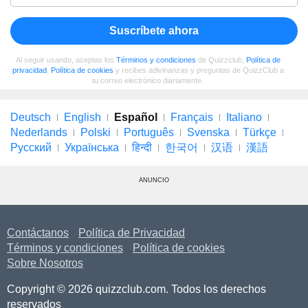
Suscríbete ahora
Al seguir usando, aceptas los
Términos y condiciones
de Quizzclub,
Política de
privacidad
,
Política de cookies
y recibes adivinanzas y preguntas de QuizzClub a
tu correo electrónico diariamente.
Deutsch
English
Español
Français
Italiano
Nederlands
Polski
Português
Svenska
Türkçe
Русский
Українська
हिन्दी
한국어
汉语
漢語
ANUNCIO
Contáctanos
Política de Privacidad
Términos y condiciones
Política de cookies
Sobre Nosotros
Copyright © 2026 quizzclub.com. Todos los derechos
reservados