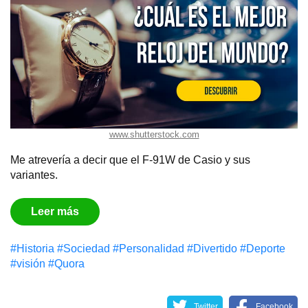
www.shutterstock.com
Me atrevería a decir que el F-91W de Casio y sus
variantes.
Leer más
#Historia
#Sociedad
#Personalidad
#Divertido
#Deporte
#visión
#Quora
Twitter
Facebook