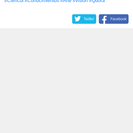
#Сiencia
#Conocimientos
#Arte
#visión
#Quora
Twitter
Facebook