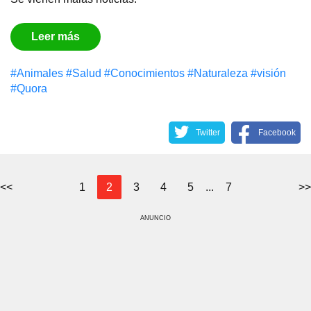
Leer más
#Animales
#Salud
#Conocimientos
#Naturaleza
#visión
#Quora
Twitter
Facebook
<<
1
2
3
4
5
...
7
>>
ANUNCIO