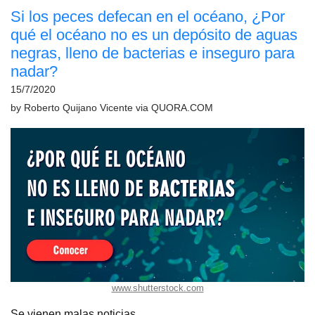
Si los peces defecan en el océano, ¿Por
qué el océano no es un depósito de aguas
negras, lleno de bacterias e inseguro para
nadar?
15/7/2020
by
Roberto Quijano Vicente
via
QUORA.COM
www.shutterstock.com
Se vienen malas noticias.