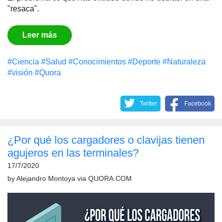
"resaca".
Leer más
#Сiencia
#Salud
#Conocimientos
#Deporte
#Naturaleza
#visión
#Quora
Twitter
Facebook
¿Por qué los cargadores o clavijas tienen
agujeros en las terminales?
17/7/2020
by
Alejandro Montoya
via
QUORA.COM