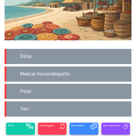
Dólar
Metical mozambiqueño
Peso
Yen
50-50
Otra pregunta
Dos intentos
Voto mayoritario