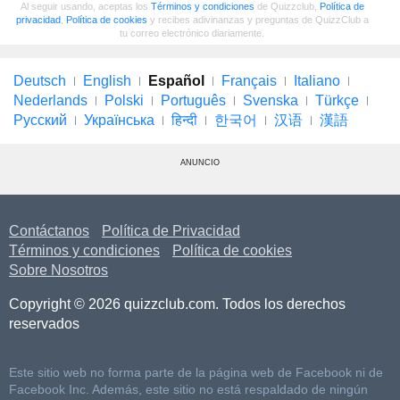
Al seguir usando, aceptas los
Términos y condiciones
de Quizzclub,
Política de
privacidad
,
Política de cookies
y recibes adivinanzas y preguntas de QuizzClub a
tu correo electrónico diariamente.
Deutsch
English
Español
Français
Italiano
Nederlands
Polski
Português
Svenska
Türkçe
Русский
Українська
हिन्दी
한국어
汉语
漢語
ANUNCIO
Contáctanos
Política de Privacidad
Términos y condiciones
Política de cookies
Sobre Nosotros
Copyright © 2026 quizzclub.com. Todos los derechos
reservados
Este sitio web no forma parte de la página web de Facebook ni de
Facebook Inc. Además, este sitio no está respaldado de ningún