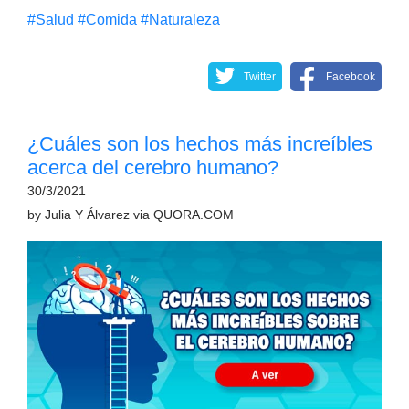
#Salud
#Comida
#Naturaleza
Twitter
Facebook
¿Cuáles son los hechos más increíbles
acerca del cerebro humano?
30/3/2021
by
Julia Y Álvarez
via
QUORA.COM