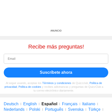
ANUNCIO
Recibe más preguntas!
Suscríbete ahora
Al seguir usando, aceptas los
Términos y condiciones
de Quizzclub,
Política de
privacidad
,
Política de cookies
y recibes adivinanzas y preguntas de QuizzClub a
tu correo electrónico diariamente.
Deutsch
English
Español
Français
Italiano
Nederlands
Polski
Português
Svenska
Türkçe