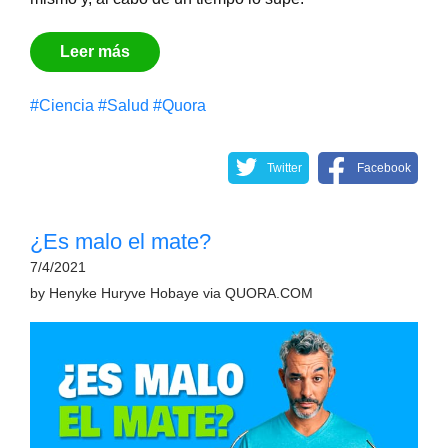
Leer más
#Сiencia
#Salud
#Quora
Twitter
Facebook
¿Es malo el mate?
7/4/2021
by
Henyke Huryve Hobaye
via
QUORA.COM