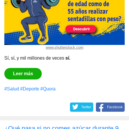
www.shutterstock.com
Sí, sí, y mil millones de veces
sí.
Leer más
#Salud
#Deporte
#Quora
Twitter
Facebook
¿Qué pasa si no comes azúcar durante 9