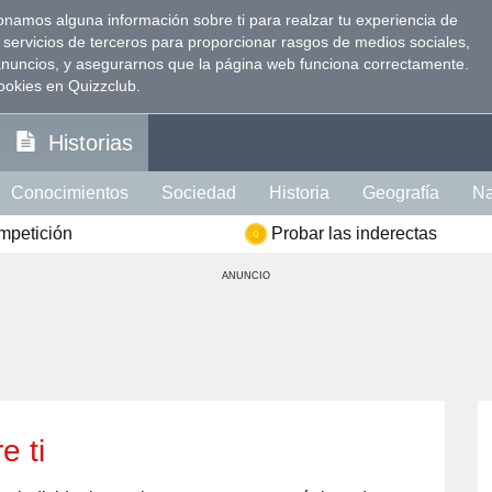
namos alguna información sobre ti para realzar tu experiencia de
 servicios de terceros para proporcionar rasgos de medios sociales,
anuncios, y asegurarnos que la página web funciona correctamente.
ookies en Quizzclub.
Historias
Conocimientos
Sociedad
Historia
Geografía
Na
ompetición
Probar las inderectas
Visión
Psicología
Política
Idioma
Comida
Ins
ANUNCIO
te Intelectual
Literatura
Celebridades
Películas
ción
Memoria
Mujer
Hombre
e ti