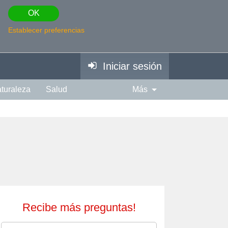
OK
Establecer preferencias
Iniciar sesión
turaleza
Salud
Más
piración
Fotografía
Edad
Espiritual
Música
Recibe más preguntas!