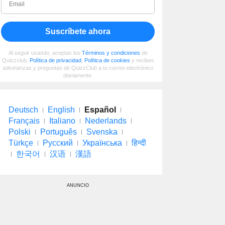
Suscríbete ahora
Al seguir usando, aceptas los
Términos y condiciones
de
Quizzclub,
Política de privacidad
,
Política de cookies
y recibes
adivinanzas y preguntas de QuizzClub a tu correo electrónico
diariamente.
Deutsch
English
Español
Français
Italiano
Nederlands
Polski
Português
Svenska
Türkçe
Русский
Українська
हिन्दी
한국어
汉语
漢語
ANUNCIO