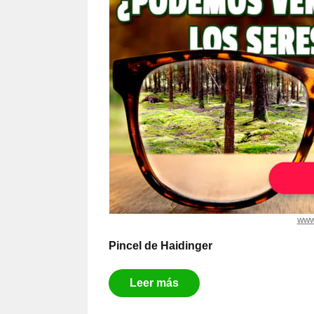
www
Pincel de Haidinger
Leer más