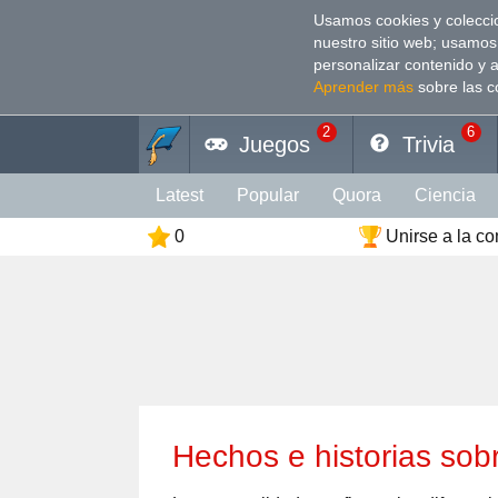
Usamos cookies y coleccio
nuestro sitio web; usamos
personalizar contenido y 
Aprender más
sobre las c
2
6
Juegos
Trivia
Latest
Popular
Quora
Сiencia
0
Unirse a la c
Personalidad
Cultura
Animales
Deporte
Divertido
Arte
Coeficien
Color
Religión
Vacaciones
Rela
Hechos e historias sobr