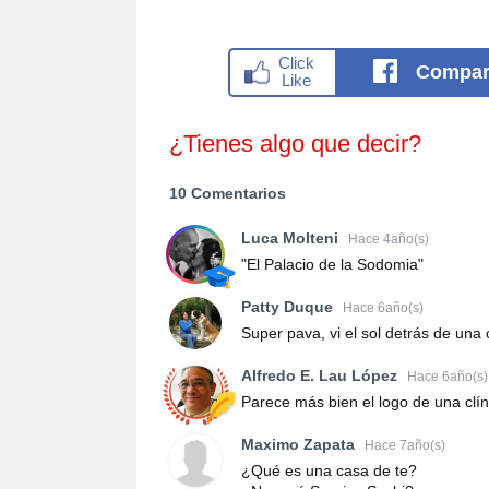
Compar
¿Tienes algo que decir?
10 Comentarios
Luca Molteni
Hace 4año(s)
"El Palacio de la Sodomia"
Patty Duque
Hace 6año(s)
Super pava, vi el sol detrás de una 
Alfredo E. Lau López
Hace 6año(s)
Parece más bien el logo de una clín
Maximo Zapata
Hace 7año(s)
¿Qué es una casa de te?