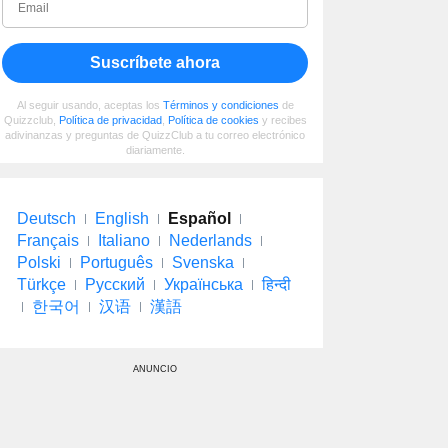
Suscríbete ahora
Al seguir usando, aceptas los
Términos y condiciones
de
Quizzclub,
Política de privacidad
,
Política de cookies
y recibes
adivinanzas y preguntas de QuizzClub a tu correo electrónico
diariamente.
Deutsch
English
Español
Français
Italiano
Nederlands
Polski
Português
Svenska
Türkçe
Русский
Українська
हिन्दी
한국어
汉语
漢語
ANUNCIO