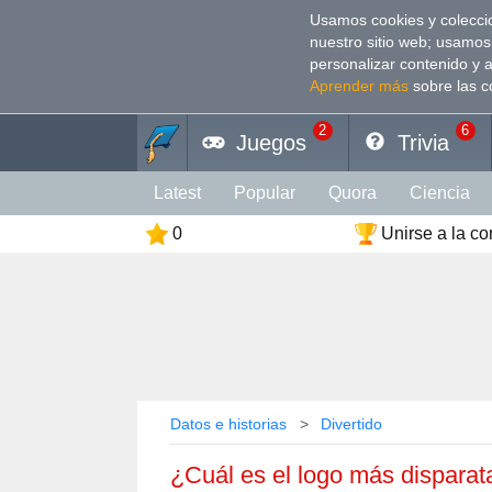
Usamos cookies y coleccio
nuestro sitio web; usamos
personalizar contenido y 
Aprender más
sobre las c
2
6
Juegos
Trivia
Latest
Popular
Quora
Сiencia
0
Unirse a la c
Personalidad
Cultura
Animales
Deporte
Divertido
Arte
Coeficien
Color
Religión
Vacaciones
Rela
Datos e historias
Divertido
¿Cuál es el logo más dispara