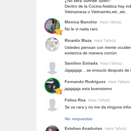
¿No será Sunrise Sushi?
Dentro de la Cocina Asiática hay i
Vietnamesa o Vietnamés,etc.,etc.
Monica Banchio
Hace 7año(s)
No le vi nada raro
Ricardo Maza
Hace 7año(s)
Ustedes piensan con mente occident
esoterica de manera común.
Sandino Estrada
Hace 7año(s)
Jajajajaja ...se ensució después de l
Fernando Rodriguez
Hace 7año(s)
jajajajaja esta buenisismo
Felisa Roa
Hace 7año(s)
Se ve rara y no me da ninguna inf
Ver respuestas
Esteban Asadurian
Hace 7año(s)