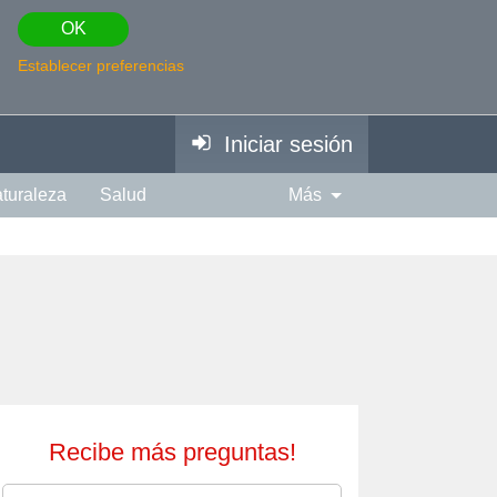
OK
Establecer preferencias
Iniciar sesión
turaleza
Salud
Más
piración
Fotografía
Edad
Espiritual
Música
Recibe más preguntas!