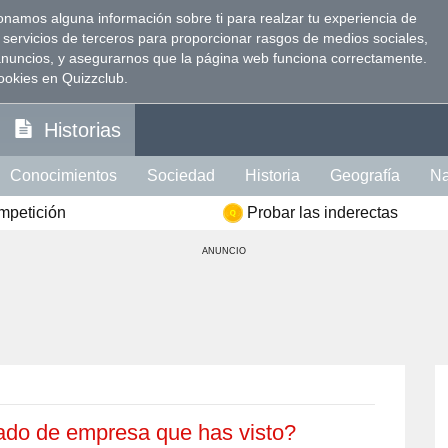
namos alguna información sobre ti para realzar tu experiencia de
 servicios de terceros para proporcionar rasgos de medios sociales,
anuncios, y asegurarnos que la página web funciona correctamente.
ookies en Quizzclub.
Historias
Conocimientos
Sociedad
Historia
Geografía
Na
ompetición
Probar las inderectas
Visión
Psicología
Política
Idioma
Comida
Ins
ANUNCIO
te Intelectual
Literatura
Celebridades
Películas
ción
Memoria
Mujer
Hombre
tado de empresa que has visto?