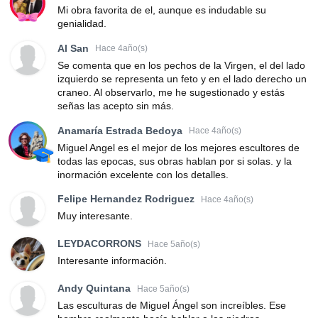
Mi obra favorita de el, aunque es indudable su
genialidad.
Al San
Hace 4año(s)
Se comenta que en los pechos de la Virgen, el del lado
izquierdo se representa un feto y en el lado derecho un
craneo. Al observarlo, me he sugestionado y estás
señas las acepto sin más.
Anamaría Estrada Bedoya
Hace 4año(s)
Miguel Angel es el mejor de los mejores escultores de
todas las epocas, sus obras hablan por si solas. y la
inormación excelente con los detalles.
Felipe Hernandez Rodriguez
Hace 4año(s)
Muy interesante.
LEYDACORRONS
Hace 5año(s)
Interesante información.
Andy Quintana
Hace 5año(s)
Las esculturas de Miguel Ángel son increíbles. Ese