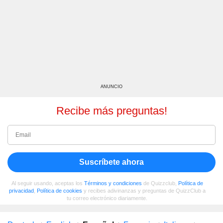
ANUNCIO
Recibe más preguntas!
Suscríbete ahora
Al seguir usando, aceptas los
Términos y condiciones
de Quizzclub,
Política de
privacidad
,
Política de cookies
y recibes adivinanzas y preguntas de QuizzClub a
tu correo electrónico diariamente.