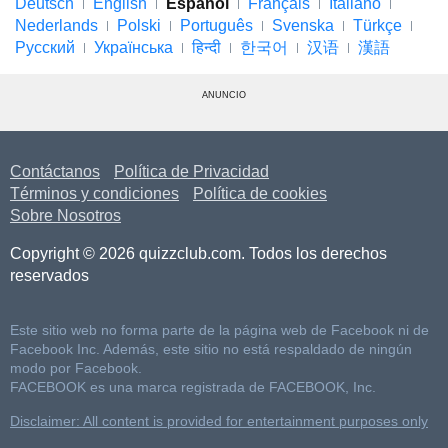
Deutsch
English
Español
Français
Italiano
Nederlands
Polski
Português
Svenska
Türkçe
Русский
Українська
हिन्दी
한국어
汉语
漢語
ANUNCIO
Contáctanos
Política de Privacidad
Términos y condiciones
Política de cookies
Sobre Nosotros
Copyright © 2026 quizzclub.com. Todos los derechos
reservados
Este sitio web no forma parte de la página web de Facebook ni de
Facebook Inc. Además, este sitio no está respaldado de ningún
modo por Facebook.
FACEBOOK es una marca registrada de FACEBOOK, Inc.
Disclaimer: All content is provided for entertainment purposes only