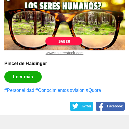
www.shutterstock.com
Pincel de Haidinger
Leer más
#Personalidad
#Conocimientos
#visión
#Quora
Twitter
Facebook