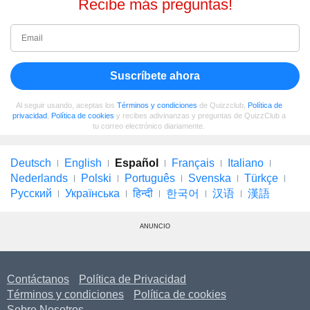
Recibe más preguntas!
Suscríbete ahora
Al seguir usando, aceptas los
Términos y condiciones
de Quizzclub,
Política de
privacidad
,
Política de cookies
y recibes adivinanzas y preguntas de QuizzClub a
tu correo electrónico diariamente.
Deutsch
English
Español
Français
Italiano
Nederlands
Polski
Português
Svenska
Türkçe
Русский
Українська
हिन्दी
한국어
汉语
漢語
ANUNCIO
Contáctanos
Política de Privacidad
Términos y condiciones
Política de cookies
Sobre Nosotros