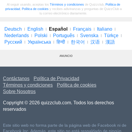
Al seguir usando, aceptas los
Términos y condiciones
de Quizzclub,
Política de
privacidad
,
Política de cookies
y recibes adivinanzas y preguntas de QuizzClub a
tu correo electrónico diariamente.
Deutsch
English
Español
Français
Italiano
Nederlands
Polski
Português
Svenska
Türkçe
Русский
Українська
हिन्दी
한국어
汉语
漢語
ANUNCIO
Contáctanos
Política de Privacidad
Términos y condiciones
Política de cookies
Sobre Nosotros
Copyright © 2026 quizzclub.com. Todos los derechos
reservados
Este sitio web no forma parte de la página web de Facebook ni de
Facebook Inc. Además, este sitio no está respaldado de ningún