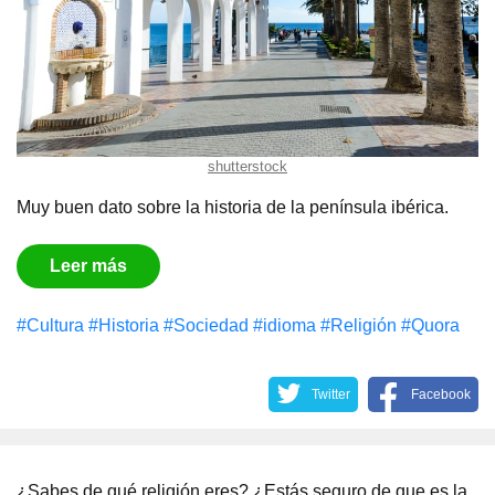
shutterstock
Muy buen dato sobre la historia de la península ibérica.
Leer más
#Cultura
#Historia
#Sociedad
#idioma
#Religión
#Quora
Twitter
Facebook
¿Sabes de qué religión eres? ¿Estás seguro de que es la