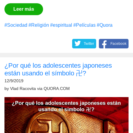
Leer más
#Sociedad
#Religión
#espiritual
#Películas
#Quora
Twitter
Facebook
¿Por qué los adolescentes japoneses
están usando el símbolo 卍?
12/9/2019
by
Vlad Racovita
via
QUORA.COM