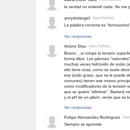
la verdad no entendí nada. No me pa
anrydelangel
Hace 5año(s)
La palabra correcta es "tensoactivo
Ver respuestas
Arturo Diaz
Hace 5año(s)
Bueno....si rompe la tensión superf
forma diluir. Los jabones "naturale
muchas veces hidróxido de sodio (e
ello tiene sosa, como se suele decir
ese ácido graso, que se le puede d
comunes) tienen ese mismo principio
como modificadores de la tensión su
que se quiere "eliminar". Bastará 
y el pH de un jabón, verás que es b
Ver respuestas
Felipe Hernandez Rodriguez
Hace
Siempre se aprende.