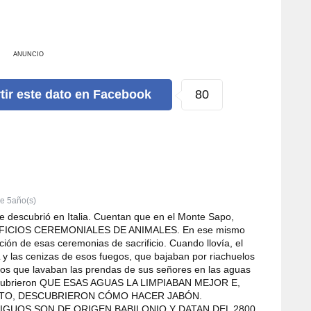
ANUNCIO
80
tir
este dato
en Facebook
e 5año(s)
scubrió en Italia. Cuentan que en el Monte Sapo,
IFICIOS CEREMONIALES DE ANIMALES. En ese mismo
ción de esas ceremonias de sacrificio. Cuando llovía, el
 las cenizas de esos fuegos, que bajaban por riachuelos
vos que lavaban las prendas de sus señores en las aguas
scubrieron QUE ESAS AGUAS LA LIMPIABAN MEJOR E,
STO, DESCUBRIERON CÓMO HACER JABÓN.
IGUOS SON DE ORIGEN BABILONIO Y DATAN DEL 2800