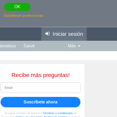
OK
Establecer preferencias
Iniciar sesión
turaleza
Salud
Más
piración
Fotografía
Edad
Espiritual
Música
Recibe más preguntas!
Suscríbete ahora
Al seguir usando, aceptas los
Términos y condiciones
de
Quizzclub,
Política de privacidad
,
Política de cookies
y recibes