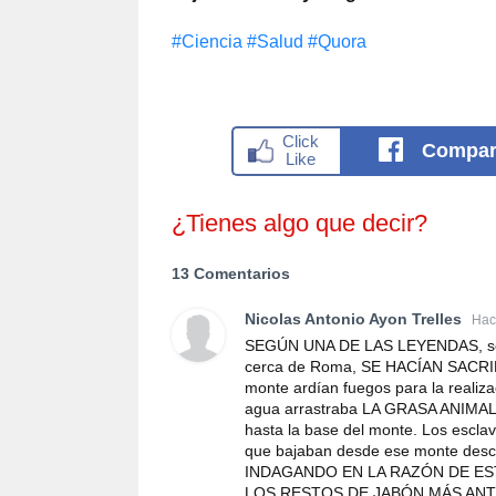
#Сiencia
#Salud
#Quora
Compar
¿Tienes algo que decir?
13 Comentarios
Nicolas Antonio Ayon Trelles
Hac
SEGÚN UNA DE LAS LEYENDAS, se de
cerca de Roma, SE HACÍAN SACR
monte ardían fuegos para la realiza
agua arrastraba LA GRASA ANIMAL y
hasta la base del monte. Los escla
que bajaban desde ese monte de
INDAGANDO EN LA RAZÓN DE E
LOS RESTOS DE JABÓN MÁS ANT