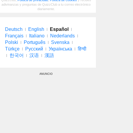
adivinanzas y preguntas de QuizzClub a tu correo electrónico
diariamente.
Deutsch
English
Español
Français
Italiano
Nederlands
Polski
Português
Svenska
Türkçe
Русский
Українська
हिन्दी
한국어
汉语
漢語
ANUNCIO