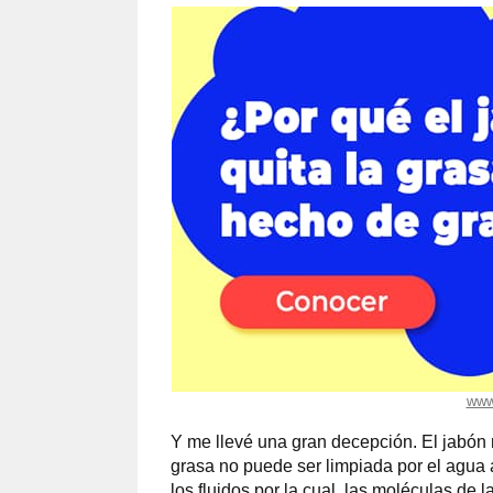
www
Y me llevé una gran decepción. El jabón n
grasa no puede ser limpiada por el agua a
los fluidos por la cual, las moléculas de 