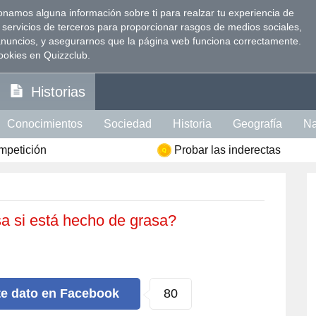
namos alguna información sobre ti para realzar tu experiencia de
 servicios de terceros para proporcionar rasgos de medios sociales,
anuncios, y asegurarnos que la página web funciona correctamente.
ookies en Quizzclub.
Historias
Conocimientos
Sociedad
Historia
Geografía
Na
ompetición
Probar las inderectas
Visión
Psicología
Política
Idioma
Comida
Ins
te Intelectual
Literatura
Celebridades
Películas
ción
Memoria
Mujer
Hombre
sa si está hecho de grasa?
80
te dato
en Facebook