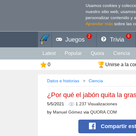
Usamos cookies y coleccio
nuestro sitio web; usamos
personalizar contenido y 
Aprender más
sobre las c
2
6
Juegos
Trivia
Latest
Popular
Quora
Сiencia
0
Unirse a la c
Personalidad
Cultura
Animales
Deporte
Divertido
Arte
Coeficien
Datos e historias
Сiencia
Color
Religión
Vacaciones
Rela
¿Por qué el jabón quita la gra
5/5/2021
1.237 Visualizaciones
by
Manuel Gómez
via
QUORA.COM
Compartir
es