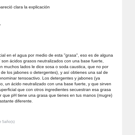
reció clara la explicación
"
icial en el agua por medio de esta "grasa", eso es de alguna
s" son ácidos grasos neutralizados con una base fuerte,
n muchos lados le dice sosa o soda caustica, que no por
 de los jabones o detergentes), y así obtienes una sal de
enominar tensoactivo. Los detergentes y jabones (ya
, un ácido neutralizado con una base fuerte, y que sirven
perficial que con otros ingredientes secuestran esa grasa
ver que pH tiene una grasa que tienes en tus manos (mugre)
astante diferente.
 5año(s)