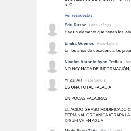
a. C
Ver respuestas
Edu Russo
Hace 2año(s)
Hay un elemento que tienen los ja
Emilia Guemes
Hace 4año(s)
En los años de decadencia los jabo
Nicolas Antonio Ayon Trelles
Hac
NO HAY NADA DE INFORMACIÓN,
YI Zzi AR
Hace 5año(s)
ES UNA TOTAL FALACIA
EN POCAS PALABRAS
EL ÁCIDO GRASO MODIFICADO C
TERMINAL ORGÁNICA ATRAPA LA 
DISUELVE EN AGUA
María Ester Taire
Hace 5año(s)