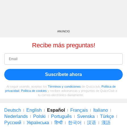
ANUNCIO
Recibe más preguntas!
Suscríbete ahora
Al seguir usando, aceptas los
Términos y condiciones
de Quizzclub,
Política de
privacidad
,
Política de cookies
y recibes adivinanzas y preguntas de QuizzClub a
tu correo electrónico diariamente.
Deutsch
English
Español
Français
Italiano
Nederlands
Polski
Português
Svenska
Türkçe
Русский
Українська
हिन्दी
한국어
汉语
漢語