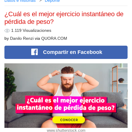
Datos e historias
Deporte
¿Cuál es el mejor ejercicio instantáneo de
pérdida de peso?
1.119 Visualizaciones
by
Danilo Renzi
via
QUORA.COM
Compartir
en Facebook
www.shutterstock.com