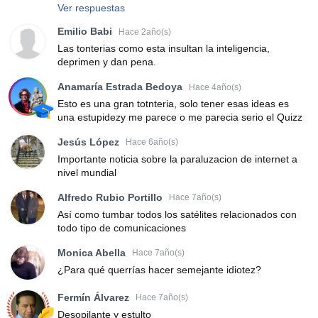
Ver respuestas
Emilio Babi
Hace 2año(s)
Las tonterias como esta insultan la inteligencia,
deprimen y dan pena.
Anamaría Estrada Bedoya
Hace 4año(s)
Esto es una gran totnteria, solo tener esas ideas es
una estupidezy me parece o me parecia serio el Quizz
Jesús López
Hace 6año(s)
Importante noticia sobre la paraluzacion de internet a
nivel mundial
Alfredo Rubio Portillo
Hace 7año(s)
Así como tumbar todos los satélites relacionados con
todo tipo de comunicaciones
Monica Abella
Hace 7año(s)
¿Para qué querrías hacer semejante idiotez?
Fermín Álvarez
Hace 7año(s)
Desopilante y estulto