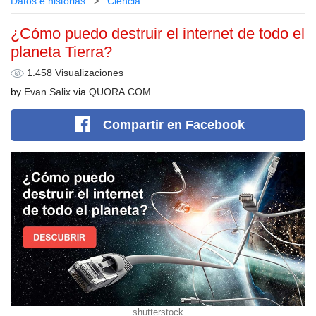
Datos e historias
Сiencia
¿Cómo puedo destruir el internet de todo el
planeta Tierra?
1.458 Visualizaciones
by
Evan Salix
via
QUORA.COM
Compartir
en Facebook
shutterstock