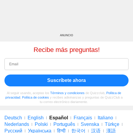
ANUNCIO
Recibe más preguntas!
Suscríbete ahora
Al seguir usando, aceptas los
Términos y condiciones
de Quizzclub,
Política de
privacidad
,
Política de cookies
y recibes adivinanzas y preguntas de QuizzClub a
tu correo electrónico diariamente.
Deutsch
English
Español
Français
Italiano
Nederlands
Polski
Português
Svenska
Türkçe
Русский
Українська
हिन्दी
한국어
汉语
漢語