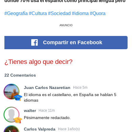
donde 70% usa el español como principal lengua pero
#Geografía
#Cultura
#Sociedad
#idioma
#Quora
ANUNCIO
Compartir
en Facebook
¿Tienes algo que decir?
22 Comentarios
Juan Carlos Nazaretian
Hace 5m
El idioma es el castellano, en España se hablan 5
idiomas
walter
Hace 11m
Pésimamente redactado.
Carlos Valpreda
Hace 1año(s)