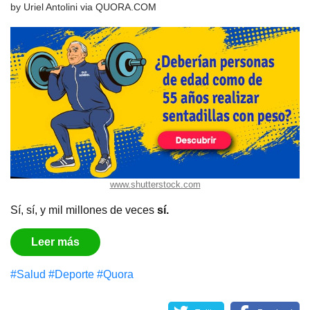
by
Uriel Antolini
via
QUORA.COM
www.shutterstock.com
Sí, sí, y mil millones de veces
sí.
Leer más
#Salud
#Deporte
#Quora