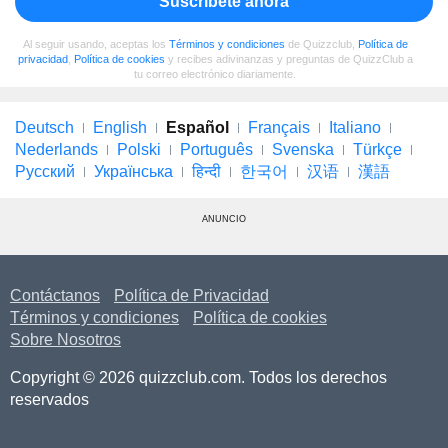
Suscríbete ahora
Al seguir usando, aceptas los
Términos y condiciones
de Quizzclub,
Política de
privacidad
,
Política de cookies
y recibes adivinanzas y preguntas de QuizzClub a
tu correo electrónico diariamente.
Deutsch
English
Español
Français
Italiano
Nederlands
Polski
Português
Svenska
Türkçe
Русский
Українська
हिन्दी
한국어
汉语
漢語
ANUNCIO
Contáctanos
Política de Privacidad
Términos y condiciones
Política de cookies
Sobre Nosotros
Copyright © 2026 quizzclub.com. Todos los derechos
reservados