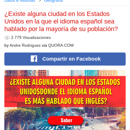
Datos e historias
Geografía
¿Existe alguna ciudad en los Estados
Unidos en la que el idioma español sea
hablado por la mayoría de su población?
2.779 Visualizaciones
by
Andre Rodrigues
via
QUORA.COM
Compartir
en Facebook