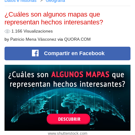
Datos e historias
Geografía
¿Cuáles son algunos mapas que
representan hechos interesantes?
1.166 Visualizaciones
by
Patricio Mena Vásconez
via
QUORA.COM
Compartir
en Facebook
www.shutterstock.com