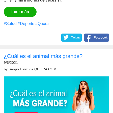
Sí, sí, y mil millones de veces
sí.
Leer más
#Salud
#Deporte
#Quora
Twitter
Facebook
¿Cuál es el animal más grande?
9/6/2021
by
Sergio Diniz
via
QUORA.COM