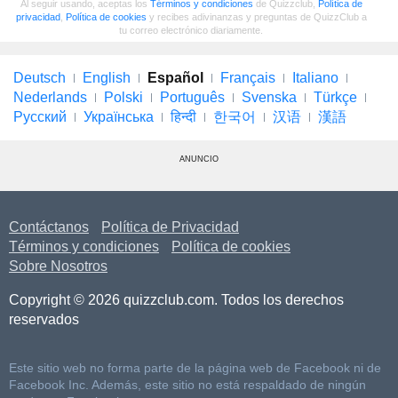
Al seguir usando, aceptas los
Términos y condiciones
de Quizzclub,
Política de
privacidad
,
Política de cookies
y recibes adivinanzas y preguntas de QuizzClub a
tu correo electrónico diariamente.
Deutsch
English
Español
Français
Italiano
Nederlands
Polski
Português
Svenska
Türkçe
Русский
Українська
हिन्दी
한국어
汉语
漢語
ANUNCIO
Contáctanos
Política de Privacidad
Términos y condiciones
Política de cookies
Sobre Nosotros
Copyright © 2026 quizzclub.com. Todos los derechos
reservados
Este sitio web no forma parte de la página web de Facebook ni de
Facebook Inc. Además, este sitio no está respaldado de ningún