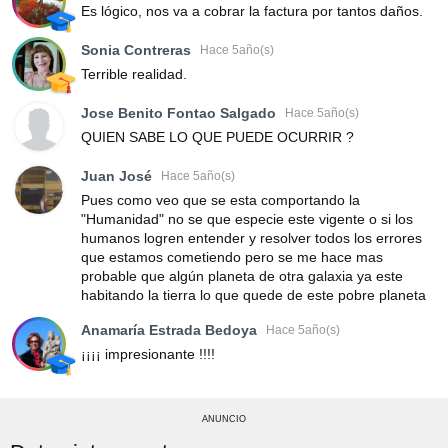
Es lógico, nos va a cobrar la factura por tantos daños.
Sonia Contreras
Hace 5año(s)
Terrible realidad.
Jose Benito Fontao Salgado
Hace 5año(s)
QUIEN SABE LO QUE PUEDE OCURRIR ?
Juan José
Hace 5año(s)
Pues como veo que se esta comportando la
"Humanidad" no se que especie este vigente o si los
humanos logren entender y resolver todos los errores
que estamos cometiendo pero se me hace mas
probable que algún planeta de otra galaxia ya este
habitando la tierra lo que quede de este pobre planeta
Anamaría Estrada Bedoya
Hace 5año(s)
¡¡¡¡ impresionante !!!!
ANUNCIO