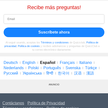
Recibe más preguntas!
Suscríbete ahora
Al seguir usando, aceptas los
Términos y condiciones
de Quizzclub,
Política de
privacidad
,
Política de cookies
y recibes adivinanzas y preguntas de QuizzClub a
tu correo electrónico diariamente.
Deutsch
English
Español
Français
Italiano
Nederlands
Polski
Português
Svenska
Türkçe
Русский
Українська
हिन्दी
한국어
汉语
漢語
ANUNCIO
Contáctanos
Política de Privacidad