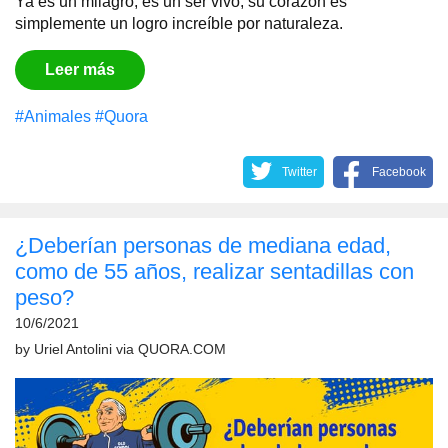
Ya es un milagro, es un ser vivo, su corazón es
simplemente un logro increíble por naturaleza.
Leer más
#Animales
#Quora
Twitter
Facebook
¿Deberían personas de mediana edad,
como de 55 años, realizar sentadillas con
peso?
10/6/2021
by
Uriel Antolini
via
QUORA.COM