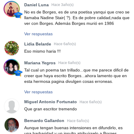
Daniel Luna
Hace 3año(s)
No es de Borges, es de una poetisa yanqui que creo se
llamaba Nadine Stair( ?). Es de pobre calidad,nada que
ver con Borges. Además Borges murió en 1986
Ver respuestas
Lidia Belarde
Hace 6año(s)
Eso mismo haria !!!
Mariana Yegros
Hace 6año(s)
Tal cual un poema tan trillado...que me parece dificil de
creer que haya escrito Borges...ahora lamento que en
esta hermosa pagina divulgen cosas erroneas.
Ver respuestas
Miguel Antonio Fortunato
Hace 6año(s)
Que gran escritor tremendo
Bernardo Gallardon
Hace 6año(s)
Aunque tengan buenas intensiones en difundirlo, es
una barbaridad y un insulto atribuírselo a Borges,