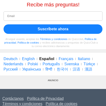
Recibe más preguntas!
Suscríbete ahora
Al seguir usando, aceptas los
Términos y condiciones
de Quizzclub,
Política de
privacidad
,
Política de cookies
y recibes adivinanzas y preguntas de QuizzClub a
tu correo electrónico diariamente.
Deutsch
English
Español
Français
Italiano
Nederlands
Polski
Português
Svenska
Türkçe
Русский
Українська
हिन्दी
한국어
汉语
漢語
ANUNCIO
Contáctanos
Política de Privacidad
Términos y condiciones
Política de cookies