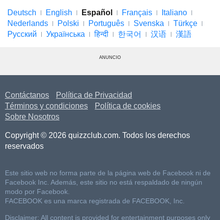
Deutsch
English
Español
Français
Italiano
Nederlands
Polski
Português
Svenska
Türkçe
Русский
Українська
हिन्दी
한국어
汉语
漢語
ANUNCIO
Contáctanos
Política de Privacidad
Términos y condiciones
Política de cookies
Sobre Nosotros
Copyright © 2026 quizzclub.com. Todos los derechos
reservados
Este sitio web no forma parte de la página web de Facebook ni de
Facebook Inc. Además, este sitio no está respaldado de ningún
modo por Facebook.
FACEBOOK es una marca registrada de FACEBOOK, Inc.
Disclaimer: All content is provided for entertainment purposes only