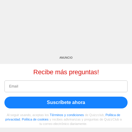
ANUNCIO
Recibe más preguntas!
Suscríbete ahora
Al seguir usando, aceptas los
Términos y condiciones
de Quizzclub,
Política de
privacidad
,
Política de cookies
y recibes adivinanzas y preguntas de QuizzClub a
tu correo electrónico diariamente.