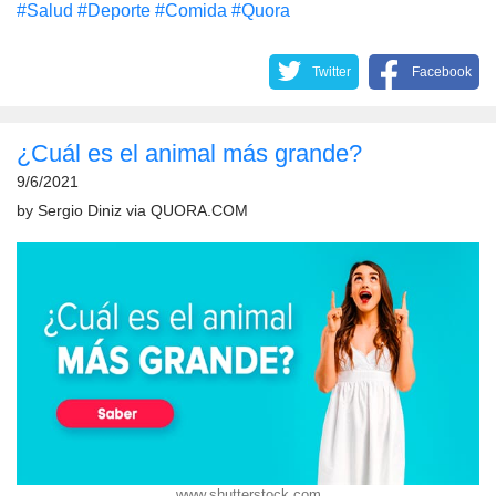
#Salud
#Deporte
#Comida
#Quora
Twitter
Facebook
¿Cuál es el animal más grande?
9/6/2021
by
Sergio Diniz
via
QUORA.COM
www.shutterstock.com