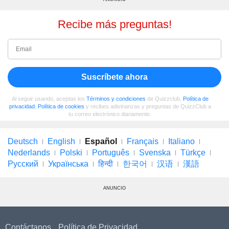
Recibe más preguntas!
Suscríbete ahora
Al seguir usando, aceptas los
Términos y condiciones
de Quizzclub,
Política de
privacidad
,
Política de cookies
y recibes adivinanzas y preguntas de QuizzClub a
tu correo electrónico diariamente.
Deutsch
English
Español
Français
Italiano
Nederlands
Polski
Português
Svenska
Türkçe
Русский
Українська
हिन्दी
한국어
汉语
漢語
ANUNCIO
Contáctanos
Política de Privacidad