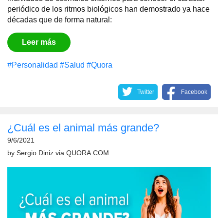
periódico de los ritmos biológicos han demostrado ya hace
décadas que de forma natural:
Leer más
#Personalidad
#Salud
#Quora
Twitter
Facebook
¿Cuál es el animal más grande?
9/6/2021
by
Sergio Diniz
via
QUORA.COM