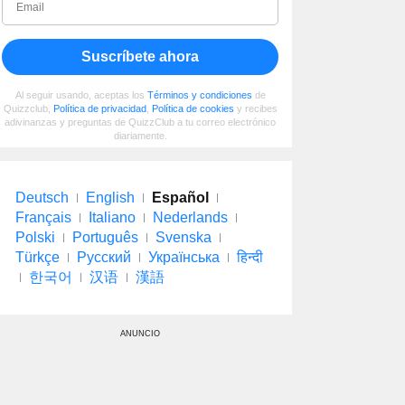
Suscríbete ahora
Al seguir usando, aceptas los
Términos y condiciones
de
Quizzclub,
Política de privacidad
,
Política de cookies
y recibes
adivinanzas y preguntas de QuizzClub a tu correo electrónico
diariamente.
Deutsch
English
Español
Français
Italiano
Nederlands
Polski
Português
Svenska
Türkçe
Русский
Українська
हिन्दी
한국어
汉语
漢語
ANUNCIO