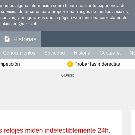
namos alguna información sobre ti para realzar tu experiencia de
 servicios de terceros para proporcionar rasgos de medios sociales,
anuncios, y asegurarnos que la página web funciona correctamente.
ookies en Quizzclub.
Historias
Conocimientos
Sociedad
Historia
Geografía
Na
ompetición
Probar las inderectas
Visión
Psicología
Política
Idioma
Comida
Ins
ANUNCIO
te Intelectual
Literatura
Celebridades
Películas
ción
Memoria
Mujer
Hombre
s relojes miden indefectiblemente 24h.