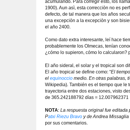
acumulando. Para corregir esto, los llam
1900). Aun asì, esta correcciòn no es perf
defecto, de tal manera que los años secu
una excepciòn a la excepciòn y son bisies
el año 2400.
Como dato extra interesante, leí hace tie
probablemente los Olmecas, tenían conoc
¿cómo lo supieron, cómo lo calcularon? p
El año sideral, el solar y el tropical son 
El año tropical se define como: “
El tiempo
el
equinoccio
medio. En otras palabras, 
Wikipedia). También es el tiempo que le 
trayectoria entre dos estaciones, visto de
de 365.242188792 días = 12.007962371 
NOTA
:
La respuesta original fue editada 
P
atxi Riezu Bravo
y de Andrea Missaglia 
por sus comentarios.