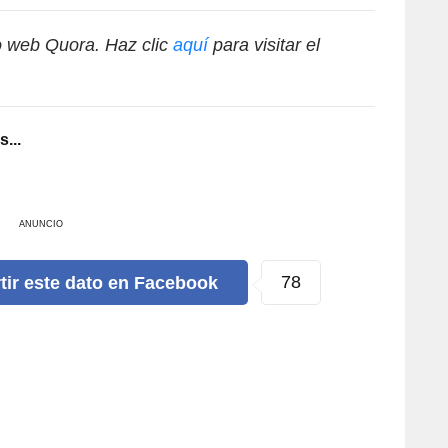
io web Quora. Haz clic
aquí
para visitar el
...
ANUNCIO
125
tir
este dato
en Facebook