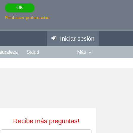
OK
Establecer preferencias
Iniciar sesión
turaleza
Salud
Más
piración
Fotografía
Edad
Espiritual
Música
Recibe más preguntas!