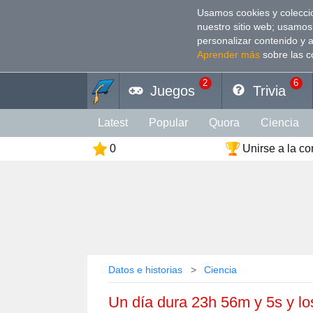
Usamos cookies y coleccio
nuestro sitio web; usamos
personalizar contenido y 
Aprender más
sobre las c
2
6
Juegos
Trivia
Latest
Popular
Quora
Сiencia
0
Unirse a la c
Personalidad
Cultura
Animales
Deporte
Divertido
Arte
Coeficien
Color
Religión
Vacaciones
Rela
Datos e historias
Сiencia
Un día dura 23h 56m y 5s y lo