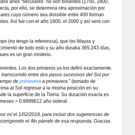
ados años “seculares” no son bisiestos (1700, 1800,
ecta, por ello, se determina otra aproximaciòn por
lares cuyo número sea divisible entre 400 forman
tos. Así fue con el año 1600, el 2000 y así será con
mpo (no tengo la referencia), que los Mayas y
imiento de todo esto y su año duraba 365.243 días,
ues es un gran misterio.
diferentes. Los dos primeros ya los definí exactamente.
 transcurrido entre dos pasos sucesivos del Sol por
tiempo de
primavera
a primavera
.” (tomado de
toma al Sol regresar a la misma posición en su
sde la superficie de la Tierra. Su duración exacta es
meses = 0.9999612 año sideral.
por mí el 1/02/2018, para incluir dos sugerencias de
corrigiendo el 4to párrafo de esa respuesta
. Gracias