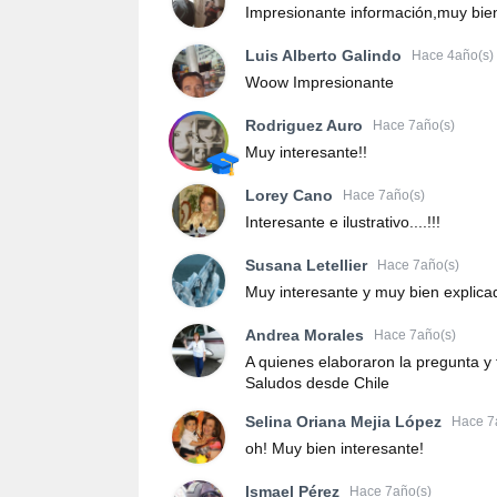
Impresionante información,muy bie
Luis Alberto Galindo
Hace 4año(s)
Woow Impresionante
Rodriguez Auro
Hace 7año(s)
Muy interesante!!
Lorey Cano
Hace 7año(s)
Interesante e ilustrativo....!!!
Susana Letellier
Hace 7año(s)
Muy interesante y muy bien explica
Andrea Morales
Hace 7año(s)
A quienes elaboraron la pregunta y 
Saludos desde Chile
Selina Oriana Mejia López
Hace 7
oh! Muy bien interesante!
Ismael Pérez
Hace 7año(s)