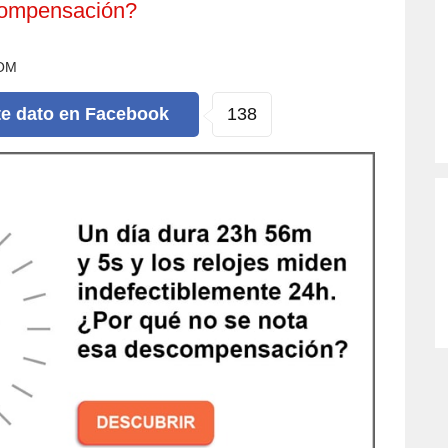
compensación?
OM
138
te dato
en Facebook