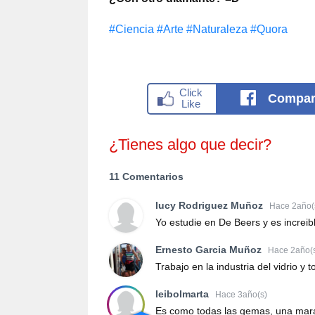
#Сiencia
#Arte
#Naturaleza
#Quora
Compar
¿Tienes algo que decir?
11 Comentarios
lucy Rodriguez Muñoz
Hace 2año(
Yo estudie en De Beers y es increib
Ernesto Garcia Muñoz
Hace 2año(
Trabajo en la industria del vidrio 
leibolmarta
Hace 3año(s)
Es como todas las gemas, una marav