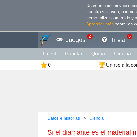
Usamos cookies y coleccio
nuestro sitio web; usamos
personalizar contenido y 
Aprender más
sobre las c
2
6
Juegos
Trivia
Latest
Popular
Quora
Сiencia
0
Unirse a la c
Personalidad
Cultura
Animales
Deporte
Divertido
Arte
Coeficien
Color
Religión
Vacaciones
Rela
Datos e historias
Сiencia
Si el diamante es el material