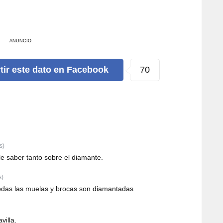
ANUNCIO
109
tir
este dato
en Facebook
s)
le saber tanto sobre el diamante.
s)
y todas las muelas y brocas son diamantadas
illa.