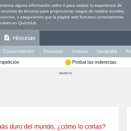
namos alguna información sobre ti para realzar tu experiencia de
 servicios de terceros para proporcionar rasgos de medios sociales,
anuncios, y asegurarnos que la página web funciona correctamente.
ookies en Quizzclub.
Historias
Conocimientos
Sociedad
Historia
Geografía
Na
ompetición
Probar las inderectas
Visión
Psicología
Política
Idioma
Comida
Ins
ANUNCIO
te Intelectual
Literatura
Celebridades
Películas
ción
Memoria
Mujer
Hombre
 más duro del mundo, ¿cómo lo cortas?