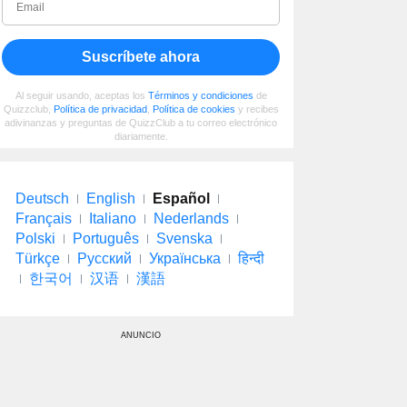
Suscríbete ahora
Al seguir usando, aceptas los
Términos y condiciones
de
Quizzclub,
Política de privacidad
,
Política de cookies
y recibes
adivinanzas y preguntas de QuizzClub a tu correo electrónico
diariamente.
Deutsch
English
Español
Français
Italiano
Nederlands
Polski
Português
Svenska
Türkçe
Русский
Українська
हिन्दी
한국어
汉语
漢語
ANUNCIO