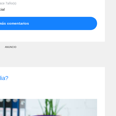
ace 7año(s)
cial
más comentarios
ANUNCIO
dia?