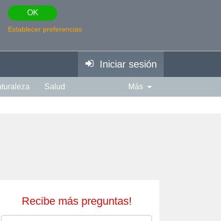
OK
Establecer preferencias
Iniciar sesión
turaleza
Salud
Más
piración
Fotografía
Edad
Espiritual
Música
Recibe más preguntas!