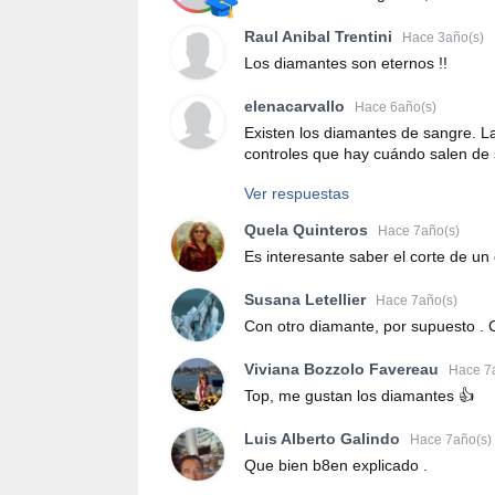
Raul Anibal Trentini
Hace 3año(s)
Los diamantes son eternos !!
elenacarvallo
Hace 6año(s)
Existen los diamantes de sangre. La
controles que hay cuándo salen de 
Ver respuestas
Quela Quinteros
Hace 7año(s)
Es interesante saber el corte de un
Susana Letellier
Hace 7año(s)
Con otro diamante, por supuesto . 
Viviana Bozzolo Favereau
Hace 7
Top, me gustan los diamantes 👍
Luis Alberto Galindo
Hace 7año(s)
Que bien b8en explicado .