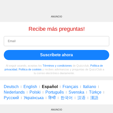
ANUNCIO
Recibe más preguntas!
Suscríbete ahora
Al seguir usando, aceptas los
Términos y condiciones
de Quizzclub,
Política de
privacidad
,
Política de cookies
y recibes adivinanzas y preguntas de QuizzClub a
tu correo electrónico diariamente.
Deutsch
English
Español
Français
Italiano
Nederlands
Polski
Português
Svenska
Türkçe
Русский
Українська
हिन्दी
한국어
汉语
漢語
ANUNCIO