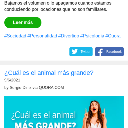
Bajamos el volumen o lo apagamos cuando estamos
conduciendo por locaciones que no son familiares.
Leer más
#Sociedad
#Personalidad
#Divertido
#Psicología
#Quora
Twitter
Facebook
¿Cuál es el animal más grande?
9/6/2021
by
Sergio Diniz
via
QUORA.COM