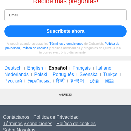
Recibe más preguntas!
Suscríbete ahora
Al seguir usando, aceptas los
Términos y condiciones
de Quizzclub,
Política de
privacidad
,
Política de cookies
y recibes adivinanzas y preguntas de QuizzClub a
tu correo electrónico diariamente.
Deutsch
English
Español
Français
Italiano
Nederlands
Polski
Português
Svenska
Türkçe
Русский
Українська
हिन्दी
한국어
汉语
漢語
ANUNCIO
Contáctanos
Política de Privacidad
Términos y condiciones
Política de cookies
Sobre Nosotros