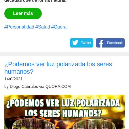
décadas que de forma natural:
Leer más
#Personalidad
#Salud
#Quora
Twitter
Facebook
¿Podemos ver luz polarizada los seres
humanos?
14/6/2021
by
Diego Cabrales
via
QUORA.COM