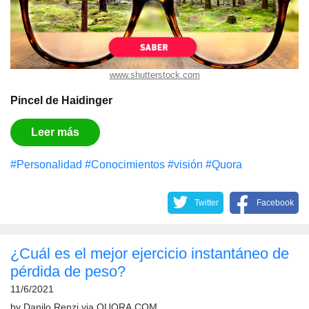
www.shutterstock.com
Pincel de Haidinger
Leer más
#Personalidad
#Conocimientos
#visión
#Quora
Twitter
Facebook
¿Cuál es el mejor ejercicio instantáneo de
pérdida de peso?
11/6/2021
by
Danilo Renzi
via
QUORA.COM