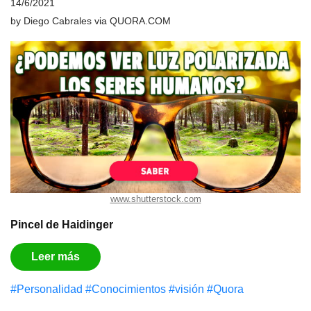
14/6/2021
by
Diego Cabrales
via
QUORA.COM
www.shutterstock.com
Pincel de Haidinger
Leer más
#Personalidad
#Conocimientos
#visión
#Quora