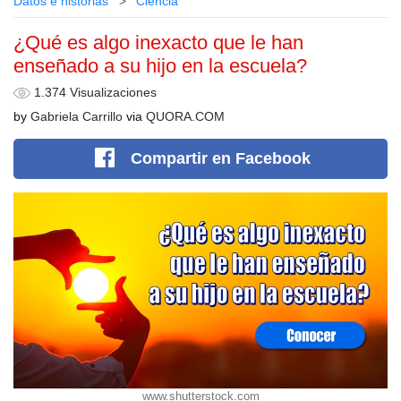
Datos e historias
Сiencia
¿Qué es algo inexacto que le han
enseñado a su hijo en la escuela?
1.374 Visualizaciones
by
Gabriela Carrillo
via
QUORA.COM
Compartir
en Facebook
www.shutterstock.com