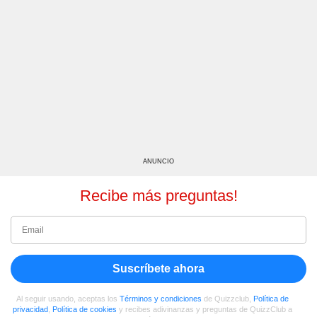
ANUNCIO
Recibe más preguntas!
Suscríbete ahora
Al seguir usando, aceptas los
Términos y condiciones
de Quizzclub,
Política de
privacidad
,
Política de cookies
y recibes adivinanzas y preguntas de QuizzClub a