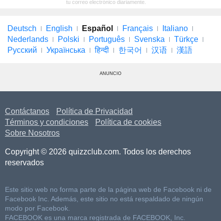
tu correo electrónico diariamente.
Deutsch
English
Español
Français
Italiano
Nederlands
Polski
Português
Svenska
Türkçe
Русский
Українська
हिन्दी
한국어
汉语
漢語
ANUNCIO
Contáctanos
Política de Privacidad
Términos y condiciones
Política de cookies
Sobre Nosotros
Copyright © 2026 quizzclub.com. Todos los derechos
reservados
Este sitio web no forma parte de la página web de Facebook ni de
Facebook Inc. Además, este sitio no está respaldado de ningún
modo por Facebook.
FACEBOOK es una marca registrada de FACEBOOK, Inc.