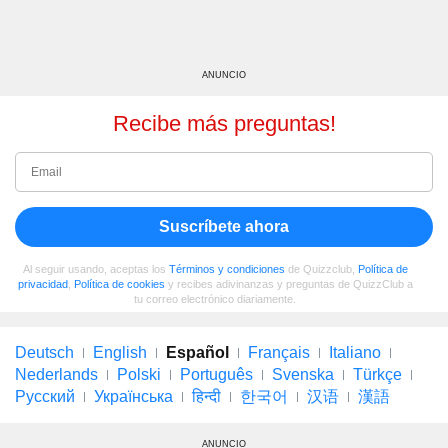
ANUNCIO
Recibe más preguntas!
Suscríbete ahora
Al seguir usando, aceptas los
Términos y condiciones
de Quizzclub,
Política de
privacidad
,
Política de cookies
y recibes adivinanzas y preguntas de QuizzClub a
tu correo electrónico diariamente.
Deutsch
English
Español
Français
Italiano
Nederlands
Polski
Português
Svenska
Türkçe
Русский
Українська
हिन्दी
한국어
汉语
漢語
ANUNCIO