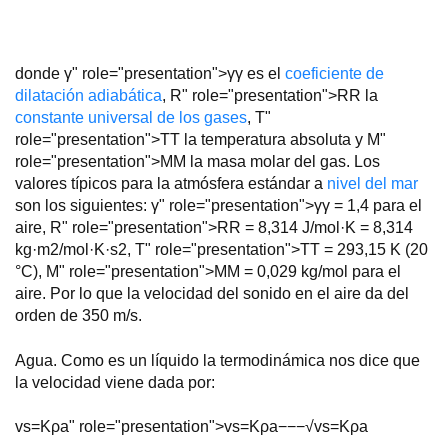
donde
γ
" role="presentation">
γ
γ
es el
coeficiente de
dilatación adiabática
,
R
" role="presentation">
R
R
la
constante universal de los gases
,
T
"
role="presentation">
T
T
la temperatura absoluta y
M
"
role="presentation">
M
M
la masa molar del gas. Los
valores típicos para la atmósfera estándar a
nivel del mar
son los siguientes:
γ
" role="presentation">
γ
γ
= 1,4 para el
aire,
R
" role="presentation">
R
R
= 8,314 J/mol·K = 8,314
kg·m2/mol·K·s2,
T
" role="presentation">
T
T
= 293,15 K (20
°C),
M
" role="presentation">
M
M
= 0,029 kg/mol para el
aire. Por lo que la velocidad del sonido en el aire da del
orden de 350 m/s.
Agua. Como es un líquido la termodinámica nos dice que
la velocidad viene dada por:
v
s
=
K
ρ
a
" role="presentation">
v
s
=
K
ρ
a
−−−√
v
s
=
K
ρ
a