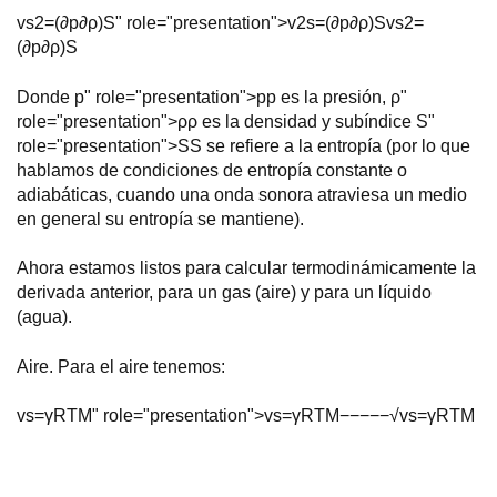
v
s
2
=
(
∂
p
∂
ρ
)
S
" role="presentation">
v
2
s
=
(
∂
p
∂
ρ
)
S
v
s
2
=
(
∂
p
∂
ρ
)
S
Donde
p
" role="presentation">
p
p
es la presión,
ρ
"
role="presentation">
ρ
ρ
es la densidad y subíndice
S
"
role="presentation">
S
S
se refiere a la entropía (por lo que
hablamos de condiciones de entropía constante o
adiabáticas, cuando una onda sonora atraviesa un medio
en general su entropía se mantiene).
Ahora estamos listos para calcular termodinámicamente la
derivada anterior, para un gas (aire) y para un líquido
(agua).
Aire. Para el aire tenemos:
v
s
=
γ
R
T
M
" role="presentation">
v
s
=
γ
R
T
M
−−−−−√
v
s
=
γ
R
T
M