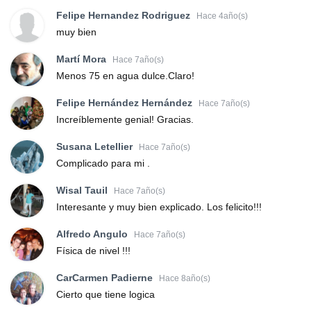
Felipe Hernandez Rodriguez
Hace 4año(s)
muy bien
Martí Mora
Hace 7año(s)
Menos 75 en agua dulce.Claro!
Felipe Hernández Hernández
Hace 7año(s)
Increíblemente genial! Gracias.
Susana Letellier
Hace 7año(s)
Complicado para mi .
Wisal Tauil
Hace 7año(s)
Interesante y muy bien explicado. Los felicito!!!
Alfredo Angulo
Hace 7año(s)
Física de nivel !!!
CarCarmen Padierne
Hace 8año(s)
Cierto que tiene logica