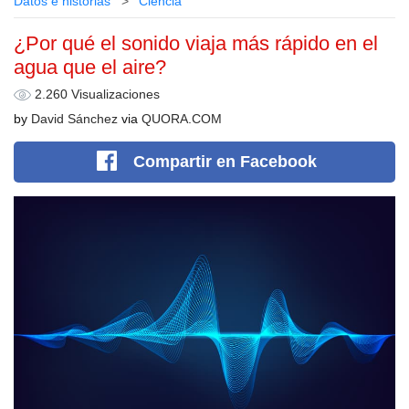
Datos e historias
Сiencia
¿Por qué el sonido viaja más rápido en el
agua que el aire?
2.260 Visualizaciones
by
David Sánchez
via
QUORA.COM
Compartir
en Facebook