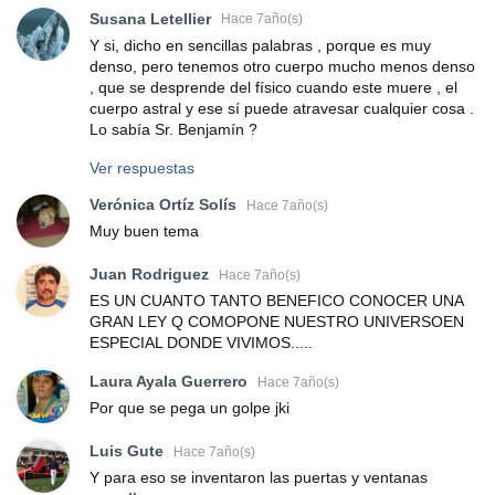
Susana Letellier
Hace 7año(s)
Y si, dicho en sencillas palabras , porque es muy
denso, pero tenemos otro cuerpo mucho menos denso
, que se desprende del físico cuando este muere , el
cuerpo astral y ese sí puede atravesar cualquier cosa .
Lo sabía Sr. Benjamín ?
Ver respuestas
Verónica Ortíz Solís
Hace 7año(s)
Muy buen tema
Juan Rodriguez
Hace 7año(s)
ES UN CUANTO TANTO BENEFICO CONOCER UNA
GRAN LEY Q COMOPONE NUESTRO UNIVERSOEN
ESPECIAL DONDE VIVIMOS.....
Laura Ayala Guerrero
Hace 7año(s)
Por que se pega un golpe jki
Luis Gute
Hace 7año(s)
Y para eso se inventaron las puertas y ventanas