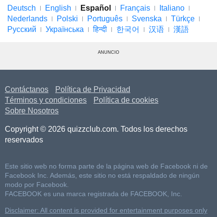
Deutsch
English
Español
Français
Italiano
Nederlands
Polski
Português
Svenska
Türkçe
Русский
Українська
हिन्दी
한국어
汉语
漢語
ANUNCIO
Contáctanos
Política de Privacidad
Términos y condiciones
Política de cookies
Sobre Nosotros
Copyright © 2026 quizzclub.com. Todos los derechos
reservados
Este sitio web no forma parte de la página web de Facebook ni de
Facebook Inc. Además, este sitio no está respaldado de ningún
modo por Facebook.
FACEBOOK es una marca registrada de FACEBOOK, Inc.
Disclaimer: All content is provided for entertainment purposes only