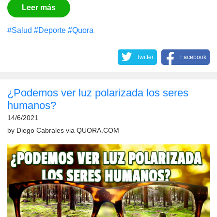
Leer más
#Salud
#Deporte
#Quora
Twitter
Facebook
¿Podemos ver luz polarizada los seres
humanos?
14/6/2021
by
Diego Cabrales
via
QUORA.COM