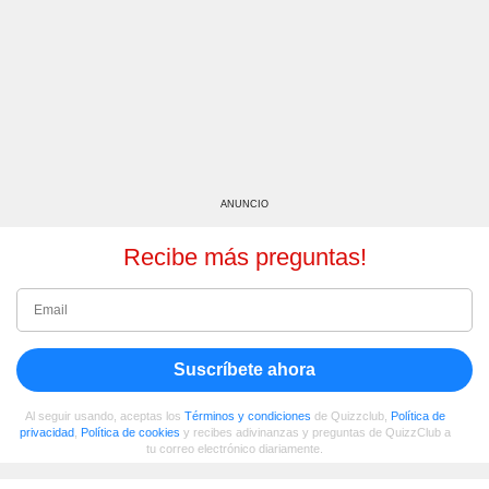
ANUNCIO
Recibe más preguntas!
Suscríbete ahora
Al seguir usando, aceptas los
Términos y condiciones
de Quizzclub,
Política de
privacidad
,
Política de cookies
y recibes adivinanzas y preguntas de QuizzClub a
tu correo electrónico diariamente.