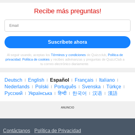
Recibe más preguntas!
Suscríbete ahora
Al seguir usando, aceptas los
Términos y condiciones
de Quizzclub,
Política de
privacidad
,
Política de cookies
y recibes adivinanzas y preguntas de QuizzClub a
tu correo electrónico diariamente.
Deutsch
English
Español
Français
Italiano
Nederlands
Polski
Português
Svenska
Türkçe
Русский
Українська
हिन्दी
한국어
汉语
漢語
ANUNCIO
Contáctanos
Política de Privacidad