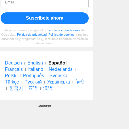
Suscríbete ahora
Al seguir usando, aceptas los
Términos y condiciones
de
Quizzclub,
Política de privacidad
,
Política de cookies
y recibes
adivinanzas y preguntas de QuizzClub a tu correo electrónico
diariamente.
Deutsch
English
Español
Français
Italiano
Nederlands
Polski
Português
Svenska
Türkçe
Русский
Українська
हिन्दी
한국어
汉语
漢語
ANUNCIO