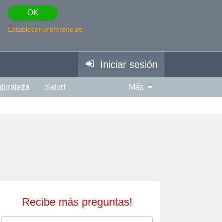
OK
Establecer preferencias
Iniciar sesión
turaleza
Salud
Más
piración
Fotografía
Edad
Espiritual
Música
Recibe más preguntas!