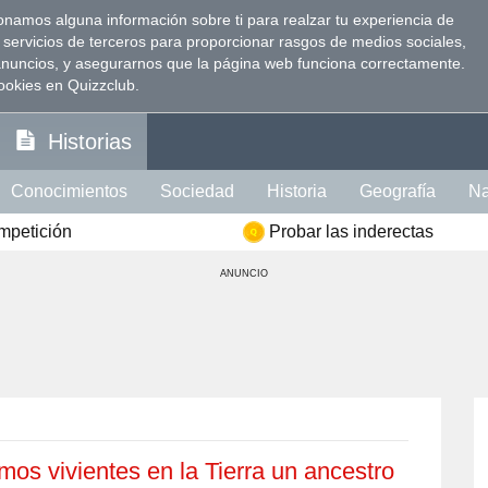
namos alguna información sobre ti para realzar tu experiencia de
 servicios de terceros para proporcionar rasgos de medios sociales,
anuncios, y asegurarnos que la página web funciona correctamente.
ookies en Quizzclub.
Historias
Conocimientos
Sociedad
Historia
Geografía
Na
ompetición
Probar las inderectas
Visión
Psicología
Política
Idioma
Comida
Ins
ANUNCIO
te Intelectual
Literatura
Celebridades
Películas
ción
Memoria
Mujer
Hombre
os vivientes en la Tierra un ancestro