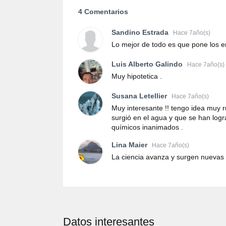
4 Comentarios
Sandino Estrada
Hace 7año(s)
Lo mejor de todo es que pone los enl
Luis Alberto Galindo
Hace 7año(s)
Muy hipotetica .
Susana Letellier
Hace 7año(s)
Muy interesante !! tengo idea muy r
surgió en el agua y que se han log
químicos inanimados .
Lina Maier
Hace 7año(s)
La ciencia avanza y surgen nuevas 
Datos interesantes