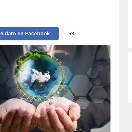
53
te dato
en Facebook