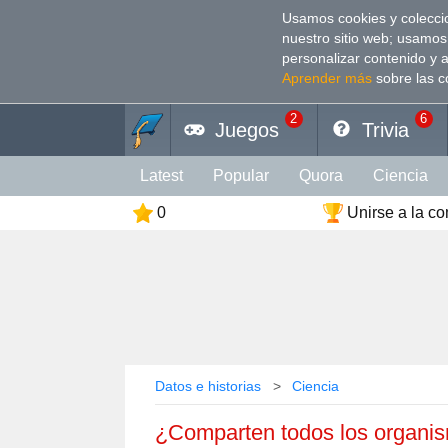
Usamos cookies y coleccio
nuestro sitio web; usamos
personalizar contenido y 
Aprender más
sobre las c
2
6
Juegos
Trivia
Latest
Popular
Quora
Сiencia
0
Unirse a la c
Personalidad
Cultura
Animales
Deporte
Divertido
Arte
Coeficien
Color
Religión
Vacaciones
Rela
Datos e historias
Сiencia
¿Comparten todos los organism