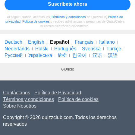
Suscríbete ahora
Al seguir usando, aceptas los
Términos y condiciones
de Quizzclub,
Política de
privacidad
,
Política de cookies
y recibes adivinanzas y preguntas de QuizzClub a
tu correo electrónico diariamente.
Deutsch
English
Español
Français
Italiano
Nederlands
Polski
Português
Svenska
Türkçe
Русский
Українська
हिन्दी
한국어
汉语
漢語
ANUNCIO
Contáctanos
Política de Privacidad
Términos y condiciones
Política de cookies
Sobre Nosotros
Copyright © 2026 quizzclub.com. Todos los derechos
reservados