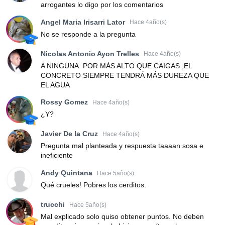
arrogantes lo digo por los comentarios
Angel Maria Irisarri Lator
Hace 4año(s)
No se responde a la pregunta
Nicolas Antonio Ayon Trelles
Hace 4año(s)
A NINGUNA. POR MÁS ALTO QUE CAIGAS ,EL
CONCRETO SIEMPRE TENDRÁ MÁS DUREZA QUE
EL AGUA
Rossy Gomez
Hace 4año(s)
¿Y?
Javier De la Cruz
Hace 4año(s)
Pregunta mal planteada y respuesta taaaan sosa e
ineficiente
Andy Quintana
Hace 5año(s)
Qué crueles! Pobres los cerditos.
trucchi
Hace 5año(s)
Mal explicado solo quiso obtener puntos. No deben