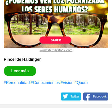
www.shutterstock.com
Pincel de Haidinger
Leer más
#Personalidad
#Conocimientos
#visión
#Quora
Twitter
Facebook