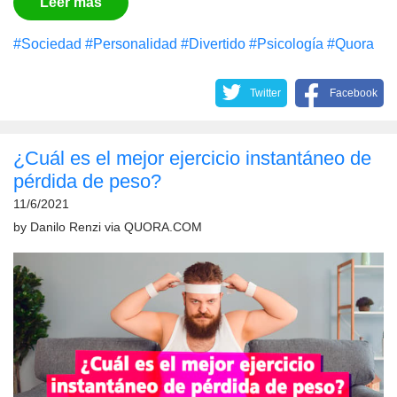
Leer más
#Sociedad
#Personalidad
#Divertido
#Psicología
#Quora
Twitter
Facebook
¿Cuál es el mejor ejercicio instantáneo de
pérdida de peso?
11/6/2021
by
Danilo Renzi
via
QUORA.COM