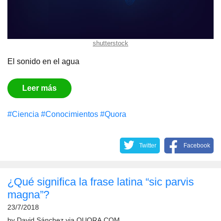
shutterstock
El sonido en el agua
Leer más
#Сiencia
#Conocimientos
#Quora
Twitter
Facebook
¿Qué significa la frase latina “sic parvis
magna”?
23/7/2018
by
David Sánchez
via
QUORA.COM