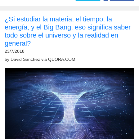
¿Si estudiar la materia, el tiempo, la
energía, y el Big Bang, eso significa saber
todo sobre el universo y la realidad en
general?
23/7/2018
by
David Sánchez
via
QUORA.COM