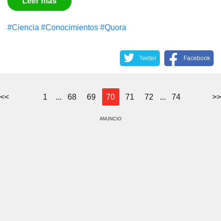
Leer más
#Сiencia
#Conocimientos
#Quora
Twitter
Facebook
<<
1
...
68
69
70
71
72
...
74
>>
ANUNCIO