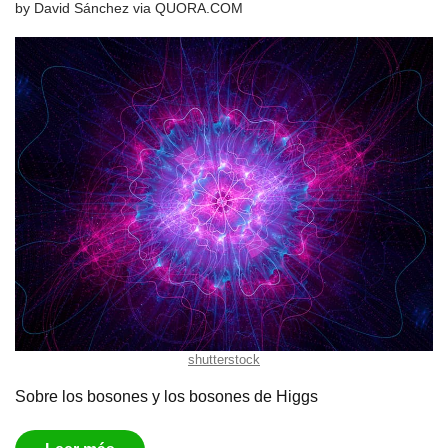
by
David Sánchez
via
QUORA.COM
shutterstock
Sobre los bosones y los bosones de Higgs