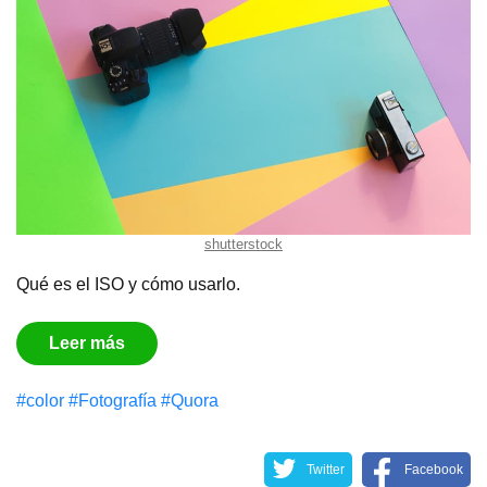
shutterstock
Qué es el ISO y cómo usarlo.
Leer más
#color
#Fotografía
#Quora
Twitter
Facebook