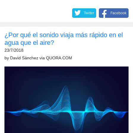
Twitter
Facebook
¿Por qué el sonido viaja más rápido en el
agua que el aire?
23/7/2018
by
David Sánchez
via
QUORA.COM