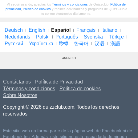
Al seguir usando, aceptas los
Términos y condiciones
de Quizzclub,
Política de
privacidad
,
Política de cookies
y recibes adivinanzas y preguntas de QuizzClub a
tu correo electrónico diariamente.
Deutsch
English
Español
Français
Italiano
Nederlands
Polski
Português
Svenska
Türkçe
Русский
Українська
हिन्दी
한국어
汉语
漢語
ANUNCIO
Contáctanos
Política de Privacidad
Términos y condiciones
Política de cookies
Sobre Nosotros
Copyright © 2026 quizzclub.com. Todos los derechos
reservados
Este sitio web no forma parte de la página web de Facebook ni de
Facebook Inc. Además, este sitio no está respaldado de ningún