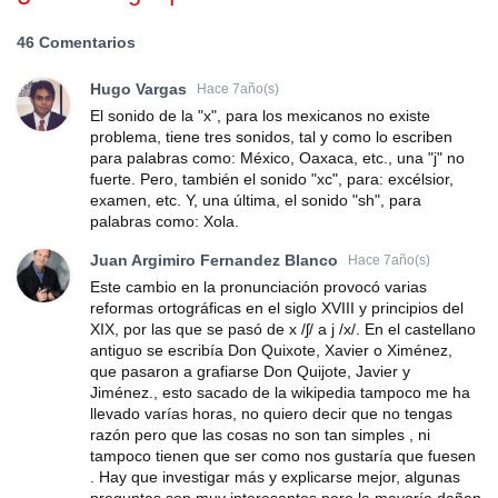
46 Comentarios
Hugo Vargas
Hace 7año(s)
El sonido de la "x", para los mexicanos no existe
problema, tiene tres sonidos, tal y como lo escriben
para palabras como: México, Oaxaca, etc., una "j" no
fuerte. Pero, también el sonido "xc", para: excélsior,
examen, etc. Y, una última, el sonido "sh", para
palabras como: Xola.
Juan Argimiro Fernandez Blanco
Hace 7año(s)
Este cambio en la pronunciación provocó varias
reformas ortográficas en el siglo XVIII y principios del
XIX, por las que se pasó de x /ʃ/ a j /x/. En el castellano
antiguo se escribía Don Quixote, Xavier o Ximénez,
que pasaron a grafiarse Don Quijote, Javier y
Jiménez., esto sacado de la wikipedia tampoco me ha
llevado varías horas, no quiero decir que no tengas
razón pero que las cosas no son tan simples , ni
tampoco tienen que ser como nos gustaría que fuesen
. Hay que investigar más y explicarse mejor, algunas
preguntas son muy interesantes pero la mayoría dañan