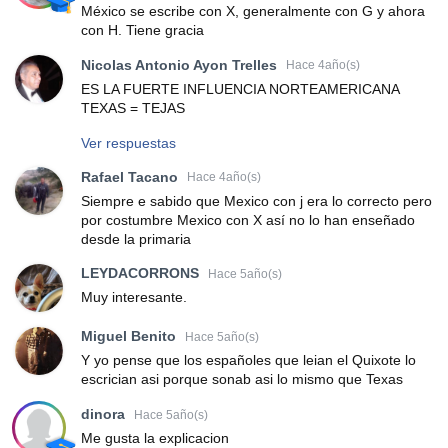
México se escribe con X, generalmente con G y ahora
con H. Tiene gracia
Nicolas Antonio Ayon Trelles
Hace 4año(s)
ES LA FUERTE INFLUENCIA NORTEAMERICANA
TEXAS = TEJAS
Ver respuestas
Rafael Tacano
Hace 4año(s)
Siempre e sabido que Mexico con j era lo correcto pero
por costumbre Mexico con X así no lo han enseñado
desde la primaria
LEYDACORRONS
Hace 5año(s)
Muy interesante.
Miguel Benito
Hace 5año(s)
Y yo pense que los españoles que leian el Quixote lo
escrician asi porque sonab asi lo mismo que Texas
dinora
Hace 5año(s)
Me gusta la explicacion