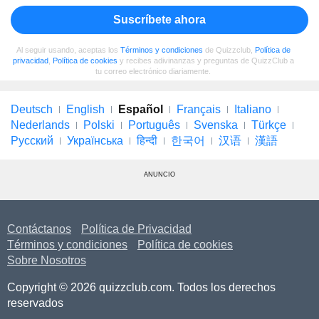
Suscríbete ahora
Al seguir usando, aceptas los
Términos y condiciones
de Quizzclub,
Política de
privacidad
,
Política de cookies
y recibes adivinanzas y preguntas de QuizzClub a
tu correo electrónico diariamente.
Deutsch
English
Español
Français
Italiano
Nederlands
Polski
Português
Svenska
Türkçe
Русский
Українська
हिन्दी
한국어
汉语
漢語
ANUNCIO
Contáctanos
Política de Privacidad
Términos y condiciones
Política de cookies
Sobre Nosotros
Copyright © 2026 quizzclub.com. Todos los derechos
reservados