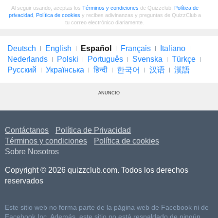
Al seguir usando, aceptas los
Términos y condiciones
de Quizzclub,
Política de
privacidad
,
Política de cookies
y recibes adivinanzas y preguntas de QuizzClub a
tu correo electrónico diariamente.
Deutsch
English
Español
Français
Italiano
Nederlands
Polski
Português
Svenska
Türkçe
Русский
Українська
हिन्दी
한국어
汉语
漢語
ANUNCIO
Contáctanos
Política de Privacidad
Términos y condiciones
Política de cookies
Sobre Nosotros
Copyright © 2026 quizzclub.com. Todos los derechos
reservados
Este sitio web no forma parte de la página web de Facebook ni de
Facebook Inc. Además, este sitio no está respaldado de ningún