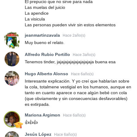
El prepucio que no sirve para nada
Las muelas del juicio
La apendice
La visicula
Las personas pueden vivir sin estos elementos
jeanmartinzavala
Hace 2año(s)
Muy bueno el relato.
Alfredo Rubio Portillo
Hace 3año(s)
Tenemos tinder, jajajajajajajajajajaja buena esa
Hugo Alberto Alonso
Hace 6año(s)
Interesante explicación. Y yo creí que hablarían sobre
la cola, totalmene vestigial en los humanos, aunque en
tanto en cuanto aparece o nace algún bebé con cola
(que obviamente y sin consecuencias desfavorables)
es extirpada.
Mariona Argimon
Hace 6año(s)
👍👍👍
Jesús López
Hace 6año(s)