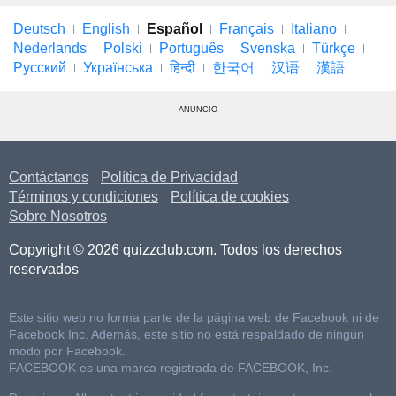
Deutsch
English
Español
Français
Italiano
Nederlands
Polski
Português
Svenska
Türkçe
Русский
Українська
हिन्दी
한국어
汉语
漢語
ANUNCIO
Contáctanos
Política de Privacidad
Términos y condiciones
Política de cookies
Sobre Nosotros
Copyright © 2026 quizzclub.com. Todos los derechos
reservados
Este sitio web no forma parte de la página web de Facebook ni de
Facebook Inc. Además, este sitio no está respaldado de ningún
modo por Facebook.
FACEBOOK es una marca registrada de FACEBOOK, Inc.