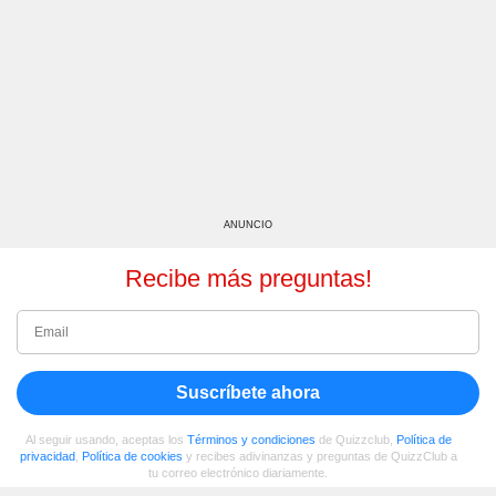
ANUNCIO
Recibe más preguntas!
Suscríbete ahora
Al seguir usando, aceptas los
Términos y condiciones
de Quizzclub,
Política de
privacidad
,
Política de cookies
y recibes adivinanzas y preguntas de QuizzClub a
tu correo electrónico diariamente.