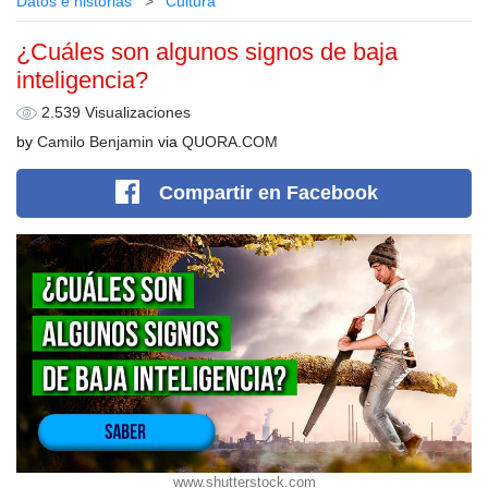
Datos e historias
Cultura
¿Cuáles son algunos signos de baja
inteligencia?
2.539 Visualizaciones
by
Camilo Benjamin
via
QUORA.COM
Compartir
en Facebook
www.shutterstock.com