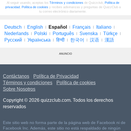
Al seguir usando, aceptas los
Términos y condiciones
de Quizzclub,
Política de
privacidad
,
Política de cookies
y recibes adivinanzas y preguntas de QuizzClub a
tu correo electrónico diariamente.
Deutsch
English
Español
Français
Italiano
Nederlands
Polski
Português
Svenska
Türkçe
Русский
Українська
हिन्दी
한국어
汉语
漢語
ANUNCIO
Contáctanos
Política de Privacidad
Términos y condiciones
Política de cookies
Sobre Nosotros
Copyright © 2026 quizzclub.com. Todos los derechos
reservados
Este sitio web no forma parte de la página web de Facebook ni de
Facebook Inc. Además, este sitio no está respaldado de ningún