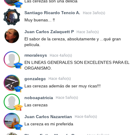
Las cerezas son una delicia
Santiago Ricardo Tencio A.
Hace 3año(s)
Muy buenas... ‼️
Juan Carlos Zalaquett P
Hace 3año(s)
El sabor de la cereza, absolutamente y ...qué gran
película.
rmoralesys
Hace 4año(s)
EN LINEAS GENERALES SON EXCELENTES PARA EL
ORGANISMO.
gonzalegc
Hace 4año(s)
Las cerezas además de ser muy ricas!!!
noboapatricia
Hace 5año(s)
Las cerezas
Juan Carlos Nazaretian
Hace 6año(s)
La cereza es mi preferida