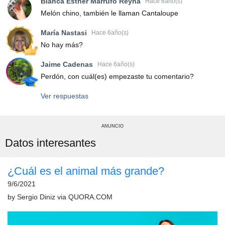
Blanca Esther Marrufo Reyna
Hace 6año(s)
Melón chino, también le llaman Cantaloupe
María Nastasi
Hace 6año(s)
No hay más?
Jaime Cadenas
Hace 6año(s)
Perdón, con cuál(es) empezaste tu comentario?
Ver respuestas
ANUNCIO
Datos interesantes
¿Cuál es el animal más grande?
9/6/2021
by
Sergio Diniz
via
QUORA.COM