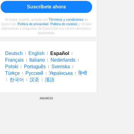
Suscríbete ahora
Al seguir usando, aceptas los
Términos y condiciones
de
Quizzclub,
Política de privacidad
,
Política de cookies
y recibes
adivinanzas y preguntas de QuizzClub a tu correo electrónico
diariamente.
Deutsch
English
Español
Français
Italiano
Nederlands
Polski
Português
Svenska
Türkçe
Русский
Українська
हिन्दी
한국어
汉语
漢語
ANUNCIO