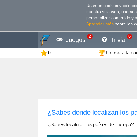
Usamos cookies y coleccio
nuestro sitio web; usamos
personalizar contenido y 
Aprender más
sobre las c
2
6
Juegos
Trivia
0
Unirse a la c
¿Sabes donde localizan los p
¿Sabes localizar los países de Europa?