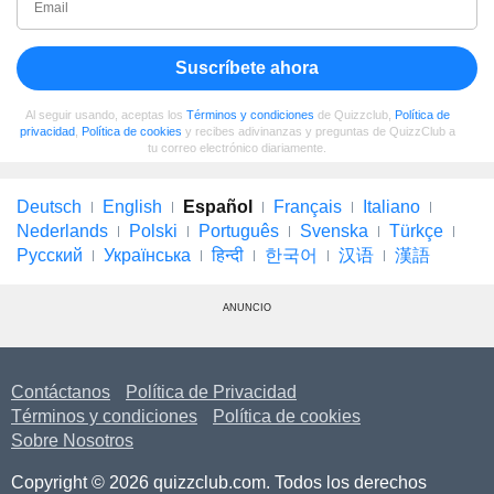
Suscríbete ahora
Al seguir usando, aceptas los
Términos y condiciones
de Quizzclub,
Política de
privacidad
,
Política de cookies
y recibes adivinanzas y preguntas de QuizzClub a
tu correo electrónico diariamente.
Deutsch
English
Español
Français
Italiano
Nederlands
Polski
Português
Svenska
Türkçe
Русский
Українська
हिन्दी
한국어
汉语
漢語
ANUNCIO
Contáctanos
Política de Privacidad
Términos y condiciones
Política de cookies
Sobre Nosotros
Copyright © 2026 quizzclub.com. Todos los derechos