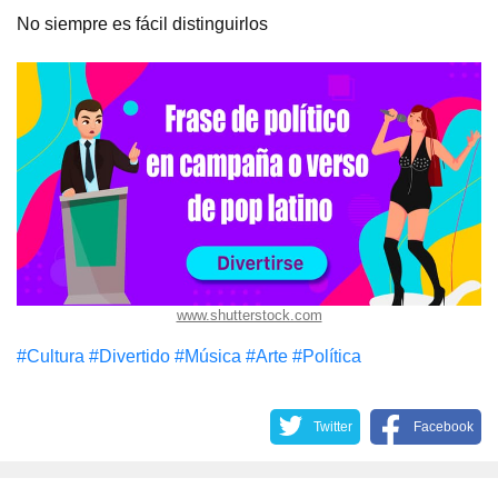
No siempre es fácil distinguirlos
www.shutterstock.com
#Cultura
#Divertido
#Música
#Arte
#Política
Twitter
Facebook