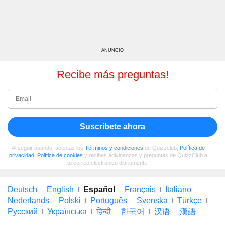
ANUNCIO
Recibe más preguntas!
Suscríbete ahora
Al seguir usando, aceptas los
Términos y condiciones
de Quizzclub,
Política de
privacidad
,
Política de cookies
y recibes adivinanzas y preguntas de QuizzClub a
tu correo electrónico diariamente.
Deutsch
English
Español
Français
Italiano
Nederlands
Polski
Português
Svenska
Türkçe
Русский
Українська
हिन्दी
한국어
汉语
漢語