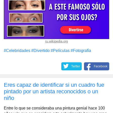
ru.wikipedia.org
#Celebridades
#Divertido
#Películas
#Fotografía
Twitter
Facebook
Eres capaz de identificar si un cuadro fue
pintado por un artista reconocidos o un
niño
Entre lo que se consideraba una pintura genial hace 100