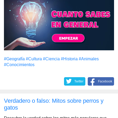
#Geografía
#Cultura
#Сiencia
#Historia
#Animales
#Conocimientos
Twitter
Facebook
Verdadero o falso: Mitos sobre perros y
gatos