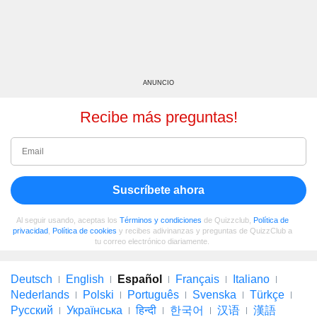
ANUNCIO
Recibe más preguntas!
Suscríbete ahora
Al seguir usando, aceptas los
Términos y condiciones
de Quizzclub,
Política de
privacidad
,
Política de cookies
y recibes adivinanzas y preguntas de QuizzClub a
tu correo electrónico diariamente.
Deutsch
English
Español
Français
Italiano
Nederlands
Polski
Português
Svenska
Türkçe
Русский
Українська
हिन्दी
한국어
汉语
漢語