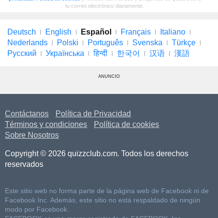
tu correo electrónico diariamente.
Deutsch
English
Español
Français
Italiano
Nederlands
Polski
Português
Svenska
Türkçe
Русский
Українська
हिन्दी
한국어
汉语
漢語
ANUNCIO
Contáctanos
Política de Privacidad
Términos y condiciones
Política de cookies
Sobre Nosotros
Copyright © 2026 quizzclub.com. Todos los derechos
reservados
Este sitio web no forma parte de la página web de Facebook ni de
Facebook Inc. Además, este sitio no está respaldado de ningún
modo por Facebook.