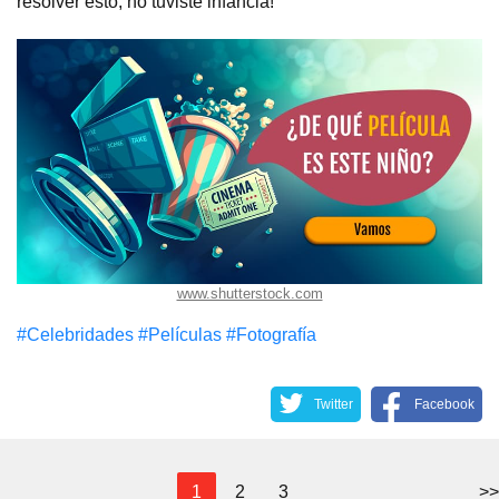
resolver esto, no tuviste infancia!
www.shutterstock.com
#Celebridades
#Películas
#Fotografía
Twitter
Facebook
1
2
3
>>