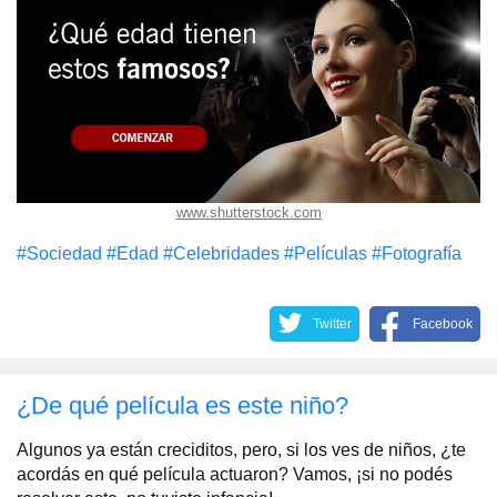
www.shutterstock.com
#Sociedad
#Edad
#Celebridades
#Películas
#Fotografía
Twitter
Facebook
¿De qué película es este niño?
Algunos ya están creciditos, pero, si los ves de niños, ¿te
acordás en qué película actuaron? Vamos, ¡si no podés