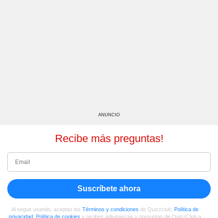
ANUNCIO
Recibe más preguntas!
Suscríbete ahora
Al seguir usando, aceptas los
Términos y condiciones
de Quizzclub,
Política de
privacidad
,
Política de cookies
y recibes adivinanzas y preguntas de QuizzClub a