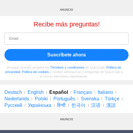
ANUNCIO
Recibe más preguntas!
Suscríbete ahora
Al seguir usando, aceptas los
Términos y condiciones
de Quizzclub,
Política de
privacidad
,
Política de cookies
y recibes adivinanzas y preguntas de QuizzClub a
tu correo electrónico diariamente.
Deutsch
English
Español
Français
Italiano
Nederlands
Polski
Português
Svenska
Türkçe
Русский
Українська
हिन्दी
한국어
汉语
漢語
ANUNCIO