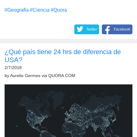
#Geografía
#Сiencia
#Quora
Twitter
Facebook
¿Qué país tiene 24 hrs de diferencia de
USA?
2/7/2018
by
Aurelio Germes
via
QUORA.COM