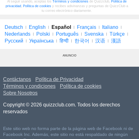
Al seguir usando, aceptas los
Términos y condiciones
de Quizzclub,
Política de
privacidad
,
Política de cookies
y recibes adivinanzas y preguntas de QuizzClub a
tu correo electrónico diariamente.
Deutsch
English
Español
Français
Italiano
Nederlands
Polski
Português
Svenska
Türkçe
Русский
Українська
हिन्दी
한국어
汉语
漢語
ANUNCIO
Contáctanos
Política de Privacidad
Términos y condiciones
Política de cookies
Sobre Nosotros
Copyright © 2026 quizzclub.com. Todos los derechos
reservados
Este sitio web no forma parte de la página web de Facebook ni de
Facebook Inc. Además, este sitio no está respaldado de ningún