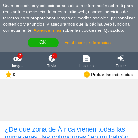
Usamos cookies y coleccionamos alguna información sobre ti para
realzar tu experiencia de nuestro sitio web; usamos servicios de
terceros para proporcionar rasgos de medios sociales, personalizar
contenido y anuncios, y asegurarnos que la página web funciona
correctamente.
Aprender más
sobre las cookies en Quizzclub.
OK
Establecer preferencias
2
6
Juegos
Trivia
Historias
Entrar
0
Probar las inderectas
¿De que zona de África vienen todas las
primaveras, las golondrinas "en mi balcón