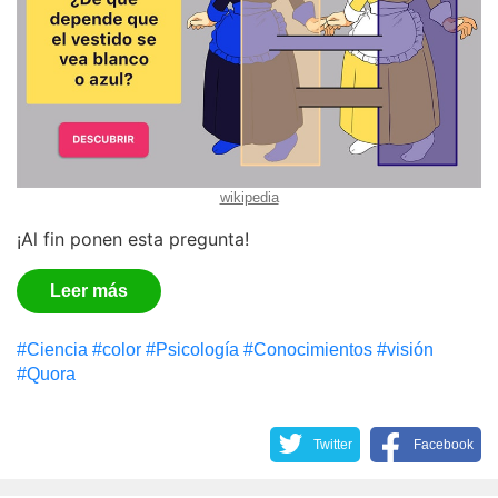
wikipedia
¡Al fin ponen esta pregunta!
Leer más
#Сiencia
#color
#Psicología
#Conocimientos
#visión
#Quora
Twitter
Facebook