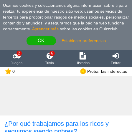
Usamos cookies y coleccionamos alguna información sobre ti para
realzar tu experiencia de nuestro sitio web; usamos servicios de
terceros para proporcionar rasgos de medios sociales, personalizar
contenido y anuncios, y asegurarnos que la página web funciona
correctamente.
Aprender más
sobre las cookies en Quizzclub.
OK
Establecer preferencias
2
6
Juegos
Trivia
Historias
Entrar
0
Probar las inderectas
¿Por qué trabajamos para los ricos y
seguimos siendo pobres?