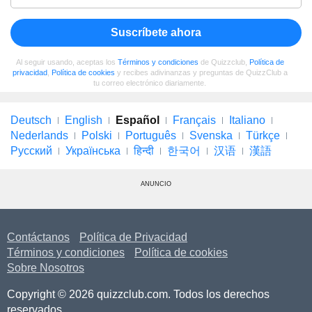
Suscríbete ahora
Al seguir usando, aceptas los
Términos y condiciones
de Quizzclub,
Política de
privacidad
,
Política de cookies
y recibes adivinanzas y preguntas de QuizzClub a
tu correo electrónico diariamente.
Deutsch
English
Español
Français
Italiano
Nederlands
Polski
Português
Svenska
Türkçe
Русский
Українська
हिन्दी
한국어
汉语
漢語
ANUNCIO
Contáctanos
Política de Privacidad
Términos y condiciones
Política de cookies
Sobre Nosotros
Copyright © 2026 quizzclub.com. Todos los derechos
reservados