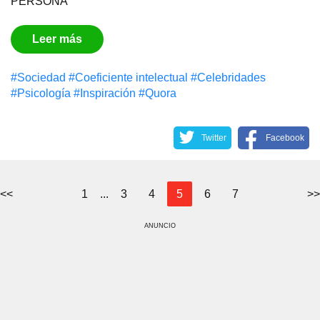
PERSONA
Leer más
#Sociedad
#Coeficiente intelectual
#Celebridades
#Psicología
#Inspiración
#Quora
Twitter
Facebook
<<
1
...
3
4
5
6
7
>>
ANUNCIO