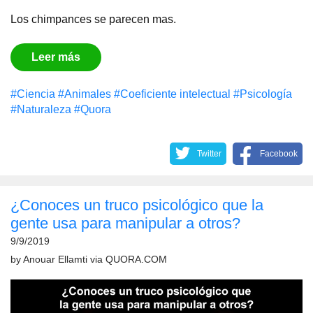
Los chimpances se parecen mas.
Leer más
#Сiencia
#Animales
#Coeficiente intelectual
#Psicología
#Naturaleza
#Quora
Twitter
Facebook
¿Conoces un truco psicológico que la
gente usa para manipular a otros?
9/9/2019
by
Anouar Ellamti
via
QUORA.COM