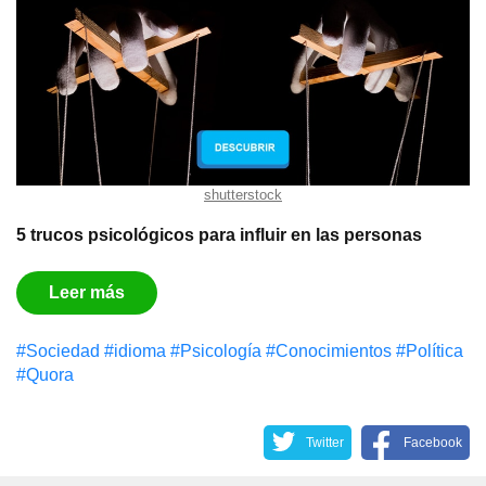
shutterstock
5 trucos psicológicos para influir en las personas
Leer más
#Sociedad
#idioma
#Psicología
#Conocimientos
#Política
#Quora
Twitter
Facebook