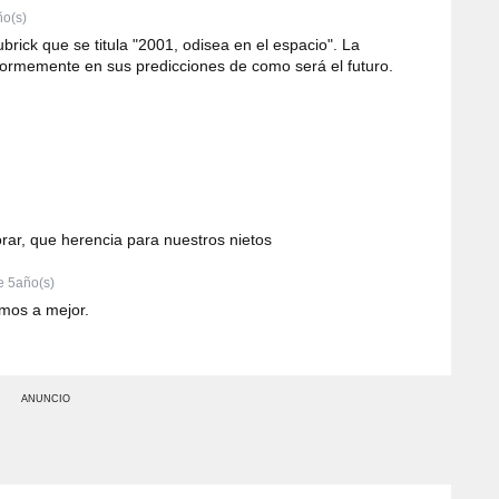
o(s)
brick que se titula "2001, odisea en el espacio". La
normemente en sus predicciones de como será el futuro.
rar, que herencia para nuestros nietos
 5año(s)
mos a mejor.
ANUNCIO