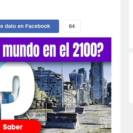
64
te dato
en Facebook