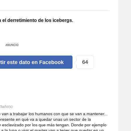
 el derretimiento de los icebergs.
ANUNCIO
64
tir
este dato
en Facebook
5año(s)
ue van a trabajar los humanos con que se van a mantener...
á presente en qué va a quedar unas un sector de la
y esclavizado por los que más tengan. Donde por ejemplo
a la luna o vivir el martes van a tener que quedar en un