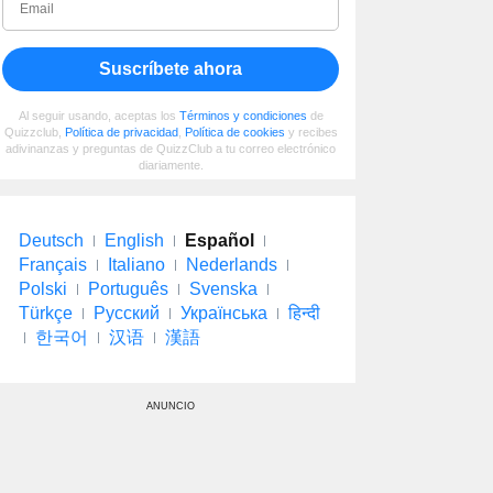
Suscríbete ahora
Al seguir usando, aceptas los
Términos y condiciones
de
Quizzclub,
Política de privacidad
,
Política de cookies
y recibes
adivinanzas y preguntas de QuizzClub a tu correo electrónico
diariamente.
Deutsch
English
Español
Français
Italiano
Nederlands
Polski
Português
Svenska
Türkçe
Русский
Українська
हिन्दी
한국어
汉语
漢語
ANUNCIO