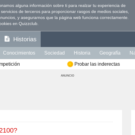
namos alguna información sobre ti para realzar tu experiencia de
 servicios de terceros para proporcionar rasgos de medios sociales,
anuncios, y asegurarnos que la página web funciona correctamente.
ookies en Quizzclub.
Historias
Conocimientos
Sociedad
Historia
Geografía
Na
ompetición
Probar las inderectas
Visión
Psicología
Política
Idioma
Comida
Ins
ANUNCIO
te Intelectual
Literatura
Celebridades
Películas
ción
Memoria
Mujer
Hombre
 2100?