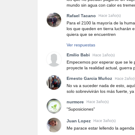
mundo sin agua con calor es tremend
Rafael Tacano
Hace 1año(s)
Para el 2100 la mayoría de la humani
los que queden en tierra lucharán en
quiera que se encuentren
Ver respuestas
Emilio Babi
Hace 1año(s)
Empecemos por esperar que se le p
proyecte la realidad actual, guerra p
Ernesto Garcia Muñoz
Hace 2año(
No va a suceder nada de esto, aqu
solo sobrevivirán los más fuerte, y
nurmore
Hace 3año(s)
"Suposiciones"
Juan Lopez
Hace 3año(s)
Me parace estar lellendo la agenda d