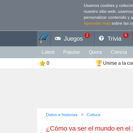
Usamos cookies y coleccio
nuestro sitio web; usamos
personalizar contenido y 
Aprender más
sobre las c
2
6
Juegos
Trivia
Latest
Popular
Quora
Сiencia
0
Unirse a la c
Personalidad
Cultura
Animales
Deporte
Divertido
Arte
Coeficien
Color
Religión
Vacaciones
Rela
Datos e historias
Cultura
¿Cómo va ser el mundo en el