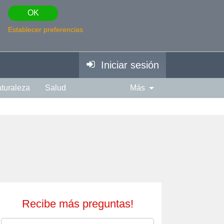
OK
Establecer preferencias
Iniciar sesión
turaleza
Salud
Más
piración
Fotografía
Edad
Espiritual
Música
Recibe más preguntas!