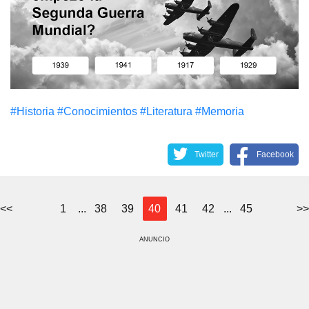
#Historia
#Conocimientos
#Literatura
#Memoria
Twitter
Facebook
<<
1
...
38
39
40
41
42
...
45
>>
ANUNCIO