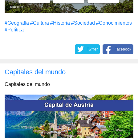
#Geografía
#Cultura
#Historia
#Sociedad
#Conocimientos
#Política
Twitter
Facebook
Capitales del mundo
Capitales del mundo