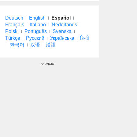
Deutsch
English
Español
Français
Italiano
Nederlands
Polski
Português
Svenska
Türkçe
Русский
Українська
हिन्दी
한국어
汉语
漢語
ANUNCIO