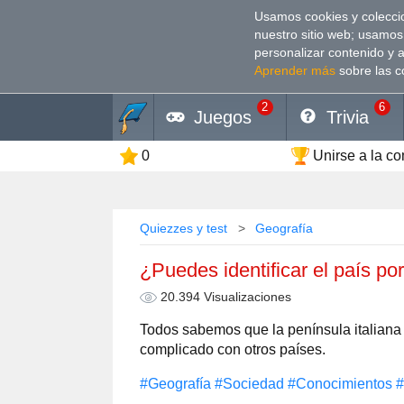
Usamos cookies y coleccio
nuestro sitio web; usamos
personalizar contenido y 
Aprender más
sobre las c
2
6
Juegos
Trivia
0
Unirse a la c
Quiezzes y test
Geografía
¿Puedes identificar el país po
20.394 Visualizaciones
Todos sabemos que la península italiana
complicado con otros países.
#Geografía
#Sociedad
#Conocimientos
#