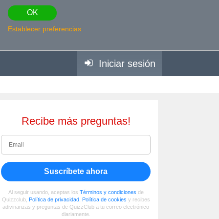
OK
Establecer preferencias
Iniciar sesión
Recibe más preguntas!
Suscríbete ahora
Al seguir usando, aceptas los
Términos y condiciones
de
Quizzclub,
Política de privacidad
,
Política de cookies
y recibes
adivinanzas y preguntas de QuizzClub a tu correo electrónico
diariamente.