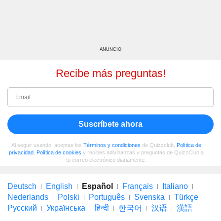
ANUNCIO
Recibe más preguntas!
Suscríbete ahora
Al seguir usando, aceptas los
Términos y condiciones
de Quizzclub,
Política de
privacidad
,
Política de cookies
y recibes adivinanzas y preguntas de QuizzClub a
tu correo electrónico diariamente.
Deutsch
English
Español
Français
Italiano
Nederlands
Polski
Português
Svenska
Türkçe
Русский
Українська
हिन्दी
한국어
汉语
漢語