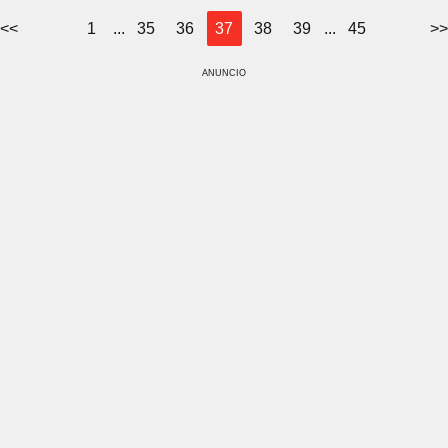
<<
1
...
35
36
37
38
39
...
45
>>
ANUNCIO