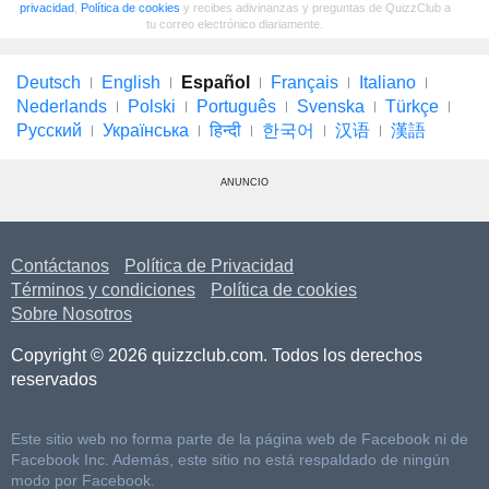
privacidad
,
Política de cookies
y recibes adivinanzas y preguntas de QuizzClub a
tu correo electrónico diariamente.
Deutsch
English
Español
Français
Italiano
Nederlands
Polski
Português
Svenska
Türkçe
Русский
Українська
हिन्दी
한국어
汉语
漢語
ANUNCIO
Contáctanos
Política de Privacidad
Términos y condiciones
Política de cookies
Sobre Nosotros
Copyright © 2026 quizzclub.com. Todos los derechos
reservados
Este sitio web no forma parte de la página web de Facebook ni de
Facebook Inc. Además, este sitio no está respaldado de ningún
modo por Facebook.