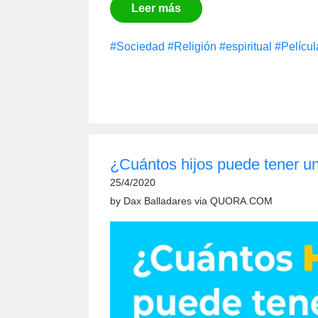
Leer más
#Sociedad
#Religión
#espiritual
#Películ
¿Cuántos hijos puede tener u
25/4/2020
by
Dax Balladares
via
QUORA.COM