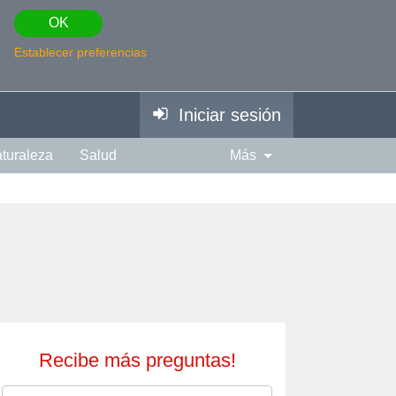
OK
Establecer preferencias
Iniciar sesión
turaleza
Salud
Más
piración
Fotografía
Edad
Espiritual
Música
Recibe más preguntas!