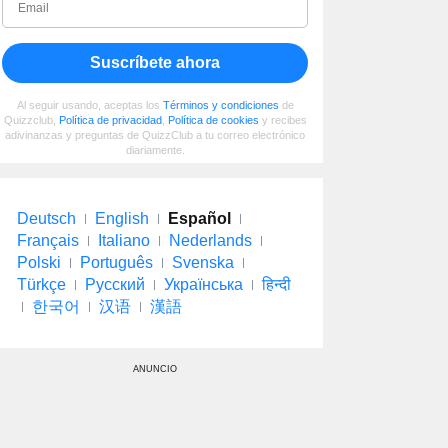
Suscríbete ahora
Al seguir usando, aceptas los
Términos y condiciones
de
Quizzclub,
Política de privacidad
,
Política de cookies
y recibes
adivinanzas y preguntas de QuizzClub a tu correo electrónico
diariamente.
Deutsch
English
Español
Français
Italiano
Nederlands
Polski
Português
Svenska
Türkçe
Русский
Українська
हिन्दी
한국어
汉语
漢語
ANUNCIO