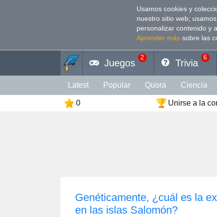
Usamos cookies y coleccio
nuestro sitio web; usamos
personalizar contenido y 
Aprender más
sobre las c
2
6
Juegos
Trivia
Latest
Popular
Quora
Сiencia
0
Unirse a la c
Personalidad
Cultura
Animales
Deporte
Divertido
Arte
Coeficien
Color
Religión
Vacaciones
Rela
Genéticamente, ¿cuál es la ex
en las islas Salomón?