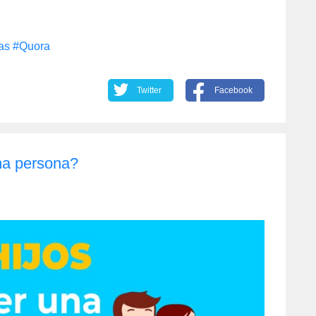
as
#Quora
Twitter
Facebook
na persona?