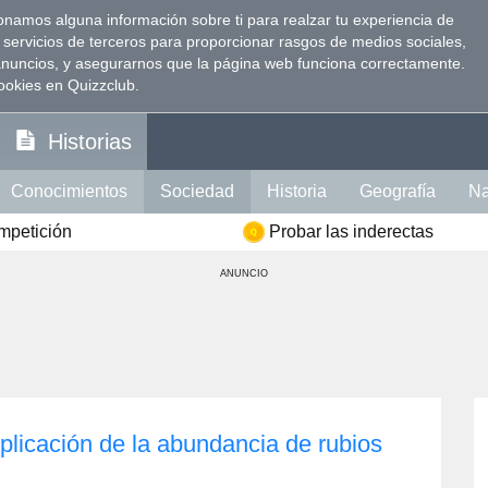
namos alguna información sobre ti para realzar tu experiencia de
 servicios de terceros para proporcionar rasgos de medios sociales,
anuncios, y asegurarnos que la página web funciona correctamente.
ookies en Quizzclub.
Historias
Conocimientos
Sociedad
Historia
Geografía
Na
ompetición
Probar las inderectas
Visión
Psicología
Política
Idioma
Comida
Ins
ANUNCIO
te Intelectual
Literatura
Celebridades
Películas
ción
Memoria
Mujer
Hombre
plicación de la abundancia de rubios