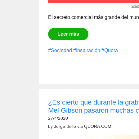
www
El secreto comercial más grande del mu
Leer más
#Sociedad
#Inspiración
#Quora
¿Es cierto que durante la grab
Mel Gibson pasaron muchas co
27/4/2020
by
Jorge Bello
via
QUORA.COM