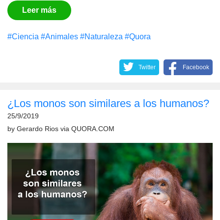
Leer más
#Сiencia
#Animales
#Naturaleza
#Quora
Twitter
Facebook
¿Los monos son similares a los humanos?
25/9/2019
by
Gerardo Rios
via
QUORA.COM