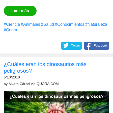
Leer más
#Сiencia
#Animales
#Salud
#Conocimientos
#Naturaleza
#Quora
Twitter
Facebook
¿Cuáles eran los dinosaurios más
peligrosos?
5/10/2019
by
Álvaro Cárcel
via
QUORA.COM