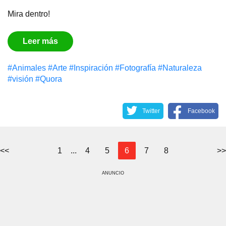
Mira dentro!
Leer más
#Animales
#Arte
#Inspiración
#Fotografía
#Naturaleza
#visión
#Quora
Twitter
Facebook
<<
1
...
4
5
6
7
8
>>
ANUNCIO