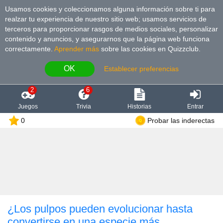
Usamos cookies y coleccionamos alguna información sobre ti para
realzar tu experiencia de nuestro sitio web; usamos servicios de
terceros para proporcionar rasgos de medios sociales, personalizar
contenido y anuncios, y asegurarnos que la página web funciona
correctamente.
Aprender más
sobre las cookies en Quizzclub.
OK
Establecer preferencias
2
6
Juegos
Trivia
Historias
Entrar
0
Probar las inderectas
¿Los pulpos pueden evolucionar hasta
convertirse en una especie más