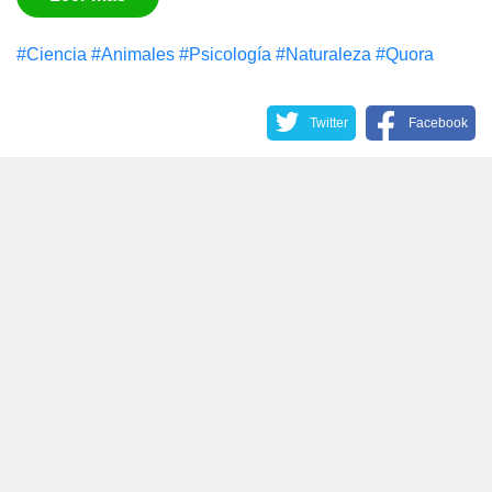
#Сiencia
#Animales
#Psicología
#Naturaleza
#Quora
Twitter
Facebook