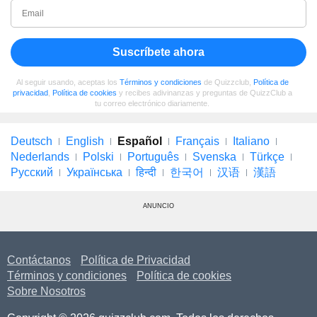
Suscríbete ahora
Al seguir usando, aceptas los
Términos y condiciones
de Quizzclub,
Política de
privacidad
,
Política de cookies
y recibes adivinanzas y preguntas de QuizzClub a
tu correo electrónico diariamente.
Deutsch
English
Español
Français
Italiano
Nederlands
Polski
Português
Svenska
Türkçe
Русский
Українська
हिन्दी
한국어
汉语
漢語
ANUNCIO
Contáctanos
Política de Privacidad
Términos y condiciones
Política de cookies
Sobre Nosotros