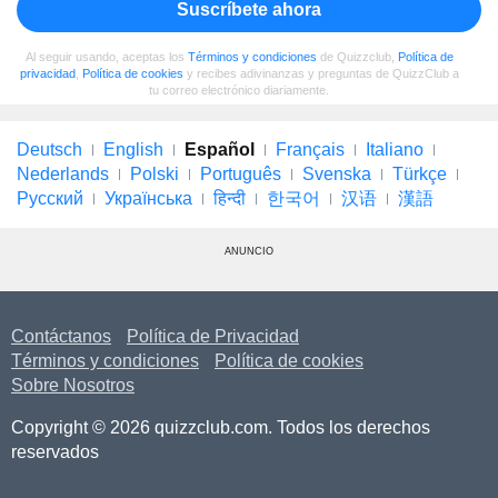
Suscríbete ahora
Al seguir usando, aceptas los
Términos y condiciones
de Quizzclub,
Política de
privacidad
,
Política de cookies
y recibes adivinanzas y preguntas de QuizzClub a
tu correo electrónico diariamente.
Deutsch
English
Español
Français
Italiano
Nederlands
Polski
Português
Svenska
Türkçe
Русский
Українська
हिन्दी
한국어
汉语
漢語
ANUNCIO
Contáctanos
Política de Privacidad
Términos y condiciones
Política de cookies
Sobre Nosotros
Copyright © 2026 quizzclub.com. Todos los derechos
reservados