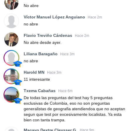
No abre
Víctor Manuel López Anguiano
Hace 2m
no abre
Flavio Treviño Cárdenas
Hace 2m
No abre desde ayer.
Liliana Baragaño
Hace 3m
no abre
Harold MN
Hace 3m
11 interesante
Txema Cabañas
Hace 6m
De todas las preguntas del test hay 5 preguntas
exclusivas de Colombia, eso no son preguntas
generalistas de geografia atendiendoa que no aceptan
segun que test por excesivamente localistas. Ya esta
bien con tanta trampa.
Macayo Dextre Cleysser G.
Hace 9m