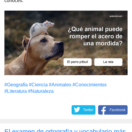
conoces.
#Geografía
#Сiencia
#Animales
#Conocimientos
#Literatura
#Naturaleza
Twitter
Facebook
El examen de ortografía y vocabulario más