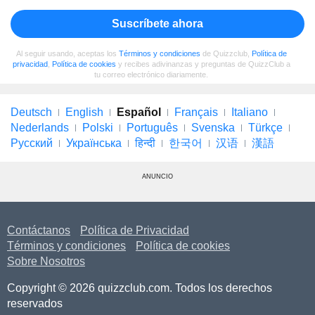
Suscríbete ahora
Al seguir usando, aceptas los
Términos y condiciones
de Quizzclub,
Política de
privacidad
,
Política de cookies
y recibes adivinanzas y preguntas de QuizzClub a
tu correo electrónico diariamente.
Deutsch
English
Español
Français
Italiano
Nederlands
Polski
Português
Svenska
Türkçe
Русский
Українська
हिन्दी
한국어
汉语
漢語
ANUNCIO
Contáctanos
Política de Privacidad
Términos y condiciones
Política de cookies
Sobre Nosotros
Copyright © 2026 quizzclub.com. Todos los derechos
reservados