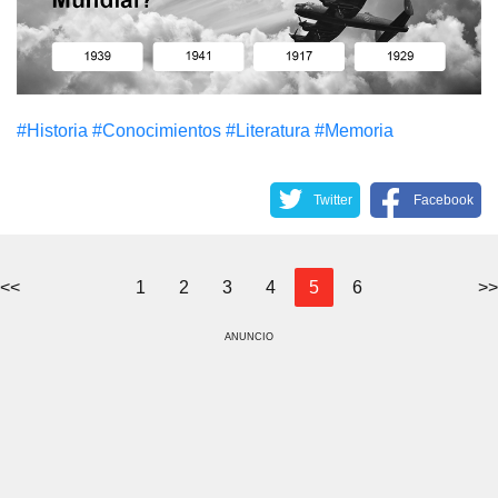
#Historia
#Conocimientos
#Literatura
#Memoria
Twitter
Facebook
<<
1
2
3
4
5
6
>>
ANUNCIO